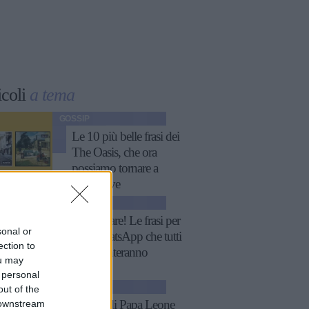
icoli
a tema
GOSSIP
Le 10 più belle frasi dei
The Oasis, che ora
possiamo tornare a
sentire live
GOSSIP
Fatti notare! Le frasi per
sonal or
stati WhatsApp che tutti
ection to
commenteranno
ou may
 personal
ATTUALITÀ
out of the
 downstream
11 frasi di Papa Leone