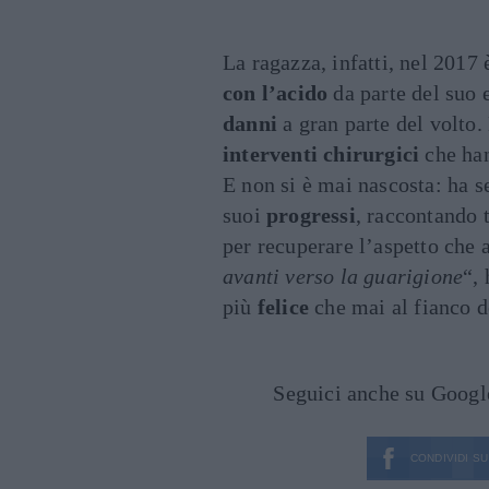
La ragazza, infatti, nel 2017 
con l’acido
da parte del suo 
danni
a gran parte del volto.
interventi chirurgici
che han
E non si è mai nascosta: ha s
suoi
progressi
, raccontando t
per recuperare l’aspetto che 
avanti verso la guarigione
“,
più
felice
che mai al fianco
Seguici anche su Goog
CONDIVIDI SU