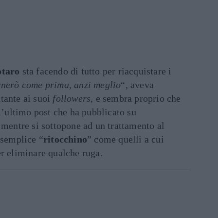
otaro
sta facendo di tutto per riacquistare i
rnerò come prima, anzi meglio
“, aveva
tante ai suoi
followers
, e sembra proprio che
ll’ultimo post che ha pubblicato su
ra mentre si sottopone ad un trattamento al
 semplice “
ritocchino
” come quelli a cui
er eliminare qualche ruga.