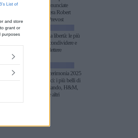
B’s List of
XIV, pronunciate
quando era Robert
Francis Prevost
er and store
to grant or
ATTUALITÀ
ed purposes
Frasi sulla libertà: le più
belle da condividere e
su cui riflettere
GOSSIP
Tailleur cerimonia 2025
economici: i più belli di
Zara, Zalando, H&M,
Mango e altri