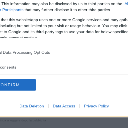
. This information may also be disclosed by us to third parties on the
IA
Participants
that may further disclose it to other third parties.
 that this website/app uses one or more Google services and may gath
including but not limited to your visit or usage behaviour. You may click 
da GESSICA NOTARO (@gessicanotaroreal)
 to Google and its third-party tags to use your data for below specifi
ogle consent section.
tox di cui tutti parlano non viene usato solo
l Data Processing Opt Outs
 ho cominciato a farlo da quando mi è’ stata
e per migliorare la funzionalità del viso. Lo
consents
o raggiunto risultati davvero eccellenti
“, ha
accontando la sua
esperienza
con questo tipo di
CONFIRM
o, infatti, non è quello di dimostrare qualche
uscoli
e la
pelle
del suo viso a riprendere la
Data Deletion
Data Access
Privacy Policy
inua a leggere dopo la pubblicità