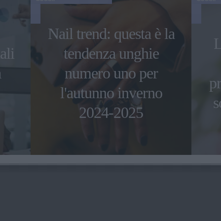
Nail trend: questa è la
L
ali
tendenza unghie
a
numero uno per
pr
l'autunno inverno
s
2024-2025