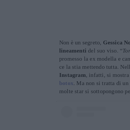
Non è un segreto,
Gessica N
lineamenti
del suo viso. “
To
promesso la ex modella e can
ce la stia mettendo tutta. Ne
Instagram
, infatti, si most
botox
. Ma non si tratta di un
molte star si sottopongono p