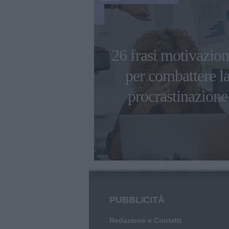
 Bardot e il
26 frasi motivazion
del cagnolino
per combattere l
o devastata"
procrastinazione
PUBBLICITÀ
Redazione e Contatti