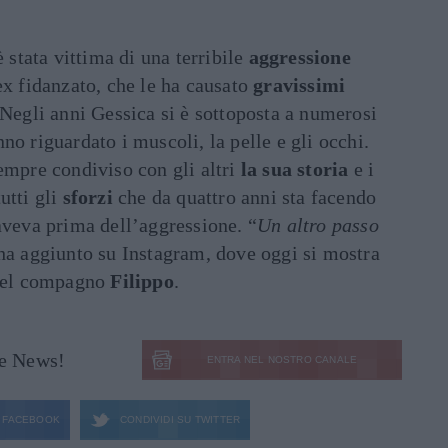
è stata vittima di una terribile
aggressione
ex fidanzato, che le ha causato
gravissimi
 Negli anni Gessica si è sottoposta a numerosi
no riguardato i muscoli, la pelle e gli occhi.
empre condiviso con gli altri
la sua storia
e i
utti gli
sforzi
che da quattro anni sta facendo
aveva prima dell’aggressione. “
Un altro passo
 ha aggiunto su Instagram, dove oggi si mostra
 del compagno
Filippo
.
le News!
ENTRA NEL NOSTRO CANALE
FACEBOOK
CONDIVIDI SU
TWITTER