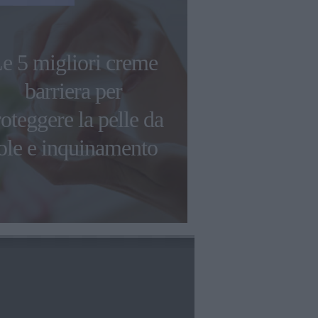
e 5 migliori creme
Federica Pe
barriera per
torna in pi
oteggere la pelle da
sempre un 
ole e inquinamento