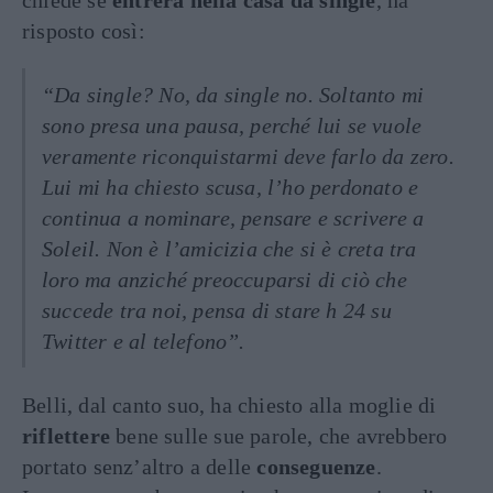
chiede se
entrerà nella casa da single
, ha
risposto così:
“Da single? No, da single no.
Soltanto mi
sono presa una pausa, perché lui se vuole
veramente riconquistarmi deve farlo da zero.
Lui mi ha chiesto scusa, l’ho perdonato e
continua a nominare, pensare e scrivere a
Soleil. Non è l’amicizia che si è creta tra
loro ma anziché preoccuparsi di ciò che
succede tra noi, pensa di stare h 24 su
Twitter e al telefono”.
Belli, dal canto suo, ha chiesto alla moglie di
riflettere
bene sulle sue parole, che avrebbero
portato senz’altro a delle
conseguenze
.