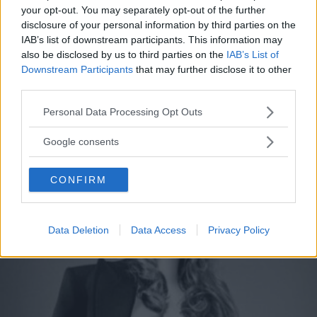
Le più belle frasi di Taylor
your opt-out. You may separately opt-out of the further
disclosure of your personal information by third parties on the
Swift per rinascere dopo una
IAB’s list of downstream participants. This information may
also be disclosed by us to third parties on the
IAB’s List of
delusione d'amore
Downstream Participants
that may further disclose it to other
third parties.
Le frasi di Taylor Swift che aiutano a superare la rottura di
Please note that this website/app uses one or more Google
una relazione: sono tratte dalle sue canzoni più belle sulla
Personal Data Processing Opt Outs
services and may gather and store information including but
fine di un rapporto.
not limited to your visit or usage behaviour. You may click to
Google consents
grant or deny consent to Google and its third-party tags to
PERDITA DURANGO
use your data for below specified purposes in below Google
CONFIRM
consent section.
Data Deletion
Data Access
Privacy Policy