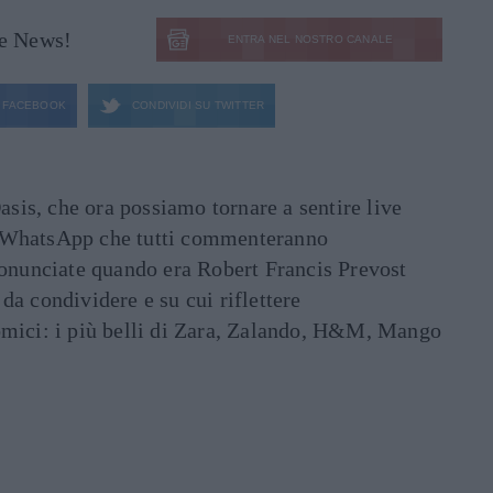
le News!
ENTRA NEL NOSTRO CANALE
FACEBOOK
CONDIVIDI SU
TWITTER
asis, che ora possiamo tornare a sentire live
ati WhatsApp che tutti commenteranno
ronunciate quando era Robert Francis Prevost
e da condividere e su cui riflettere
mici: i più belli di Zara, Zalando, H&M, Mango