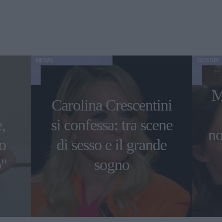
NEWS
GOSSIP
M
Carolina Crescentini
,
si confessa: tra scene
no
o
di sesso e il grande
o"
sogno