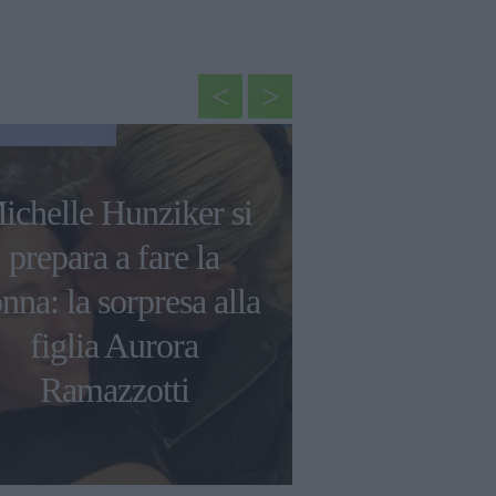
NEWS
ichelle Hunziker si
Rihanna svel
prepara a fare la
sul suo s
nna: la sorpresa alla
Superbowl
figlia Aurora
sulla sua
Ramazzotti
musi