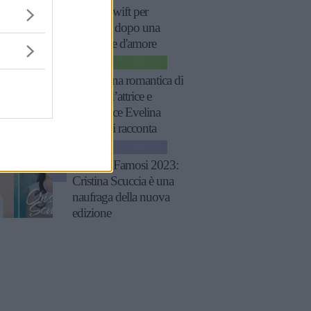
Taylor Swift per
rinascere dopo una
delusione d'amore
CINEMA
“Sono una romantica di
natura”: l’attrice e
produttrice Evelina
Manna si racconta
NEWS
Isola dei Famosi 2023:
Cristina Scuccia è una
naufraga della nuova
edizione