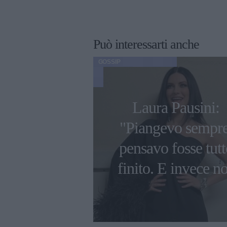
Può interessarti anche
GOSSIP
o 2023, il
Laura Pausini:
fficiale per il
"Piangevo sempre
 di Furore di
pensavo fosse tutt
 e Chiara
finito. E invece n