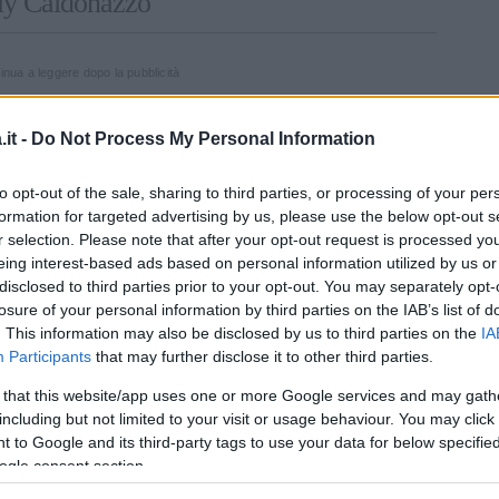
ly Caldonazzo
inua a leggere dopo la pubblicità
it -
Do Not Process My Personal Information
Art
te una
discussione
tra Ricciarelli e Selassié
to opt-out of the sale, sharing to third parties, or processing of your per
nte la furiosa
lite
, Katia ha preso un pezzo di
formation for targeted advertising by us, please use the below opt-out s
i mangia questa
‘ (con l’intento di invitarla a
r selection. Please note that after your opt-out request is processed y
za le ha
risposto
: “
Io devo mangiare la carne?
eing interest-based ads based on personal information utilized by us or
disclosed to third parties prior to your opt-out. You may separately opt-
che tanto hai sempre fame”;
la cantante, poi,
losure of your personal information by third parties on the IAB’s list of
ussione con
Soleil Sorge
e
Manila Nazzaro
.
. This information may also be disclosed by us to third parties on the
IA
Participants
that may further disclose it to other third parties.
gia così ti ingressi ancora’. Ci rendiamo
 that this website/app uses one or more Google services and may gath
ah se fossi come te mi sparerei subito fidati’.
including but not limited to your visit or usage behaviour. You may click 
a verità io sono felice della mia faccia, del
 to Google and its third-party tags to use your data for below specifi
ogle consent section.
a
“. Subito, le due hanno provato a farla