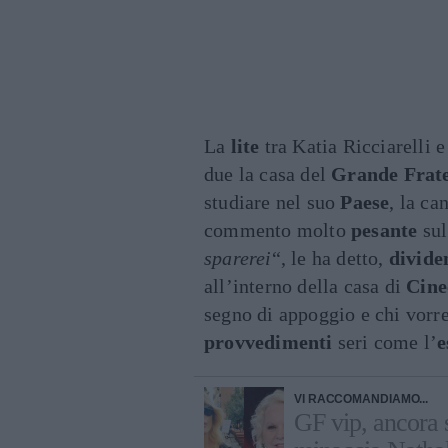
La
lite
tra Katia Ricciarelli 
due la casa del
Grande Frate
studiare nel suo
Paese
, la ca
commento molto
pesante
su
sparerei
“, le ha detto,
divide
all’interno della casa di
Cine
segno di appoggio e chi vorr
provvedimenti
seri come l’
e
VI RACCOMANDIAMO...
GF vip, ancora s