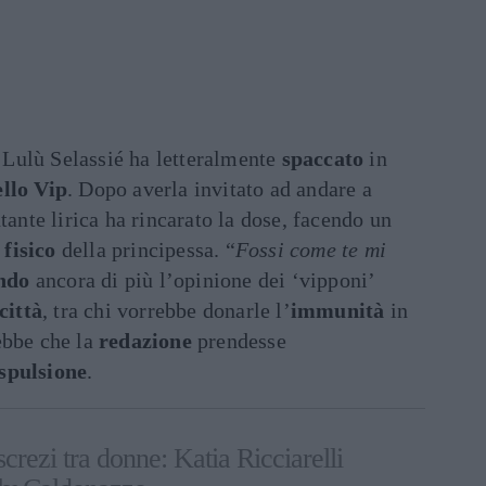
e Lulù Selassié ha letteralmente
spaccato
in
llo Vip
. Dopo averla invitato ad andare a
ntante lirica ha rincarato la dose, facendo un
l
fisico
della principessa. “
Fossi come te mi
ndo
ancora di più l’opinione dei ‘vipponi’
città
, tra chi vorrebbe donarle l’
immunità
in
ebbe che la
redazione
prendesse
spulsione
.
crezi tra donne: Katia Ricciarelli