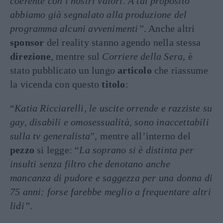
coerente con i nostri valori. A tal proposito
abbiamo già segnalato alla produzione del
programma alcuni avvenimenti”
. Anche altri
sponsor
del reality stanno agendo nella stessa
direzione
, mentre sul
Corriere della Sera
, è
stato pubblicato un lungo
articolo
che riassume
la vicenda con questo
titolo
:
“
Katia Ricciarelli, le uscite orrende e razziste su
gay, disabili e omosessualità, sono inaccettabili
sulla tv generalista
”, mentre all’interno del
pezzo
si legge: “
La soprano si è distinta per
insulti senza filtro che denotano anche
mancanza di pudore e saggezza per una donna di
75 anni: forse farebbe meglio a frequentare altri
lidi”
.