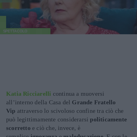
SPETTACOLO
Katia Ricciarelli
continua a muoversi
all’interno della Casa del
Grande Fratello
Vip
attraverso lo scivoloso confine tra ciò che
può legittimamente considerarsi
politicamente
scorretto
e ciò che, invece, è
semplice
ignoranza
e
maleducazione
. E con le