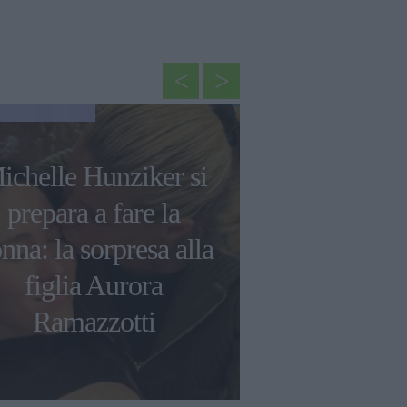
NEWS
ichelle Hunziker si
Rihanna svel
prepara a fare la
sul suo s
nna: la sorpresa alla
Superbowl
figlia Aurora
sulla sua
Ramazzotti
musi