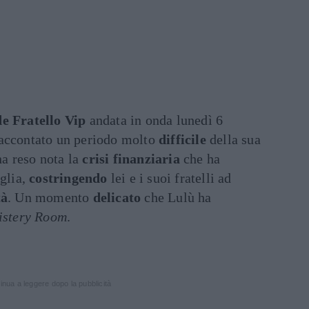
e Fratello Vip
andata in onda lunedì 6
accontato un periodo molto
difficile
della sua
 ha reso nota la
crisi finanziaria
che ha
iglia,
costringendo
lei e i suoi fratelli ad
tà
. Un momento
delicato
che Lulù ha
istery Room
.
inua a leggere dopo la pubblicità