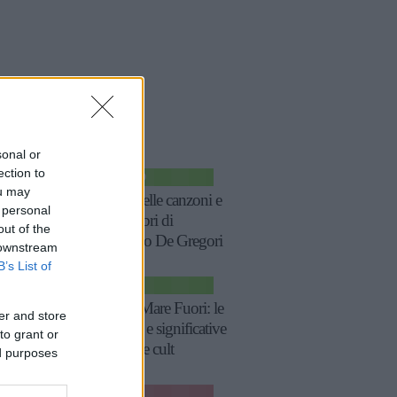
icoli
a tema
sonal or
ection to
SPETTACOLO
ou may
Le più belle canzoni e
 personal
frasi celebri di
out of the
Francesco De Gregori
 downstream
B’s List of
TV
Frasi di Mare Fuori: le
er and store
più belle e significative
to grant or
della serie cult
ed purposes
RELAZIONI