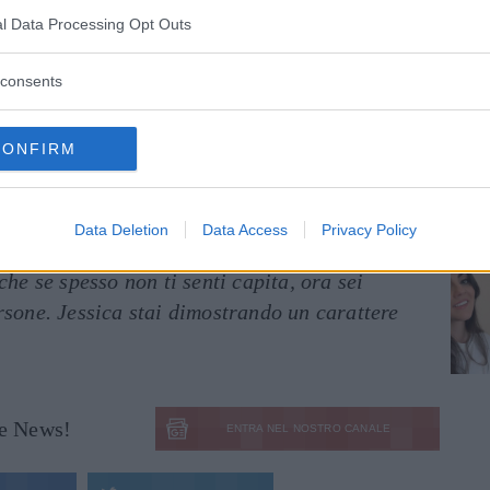
a
la famiglia nonostante il
difficile
periodo.
l Data Processing Opt Outs
ncordato con la
sorella
: “
Nonostante tutte le
pre riuscito a portarci il pane a casa. Sono
consents
 ci hanno dato la forza
“.
CONFIRM
no ricevuto un
messaggio
dal fratello
o
dolce
in cui il ragazzo le ha
incoraggiate
e
frontando
questo percorso al
Gf Vip
al
Data Deletion
Data Access
Privacy Policy
to che un giorno mi sarei ritrovato qui per a
che se spesso non ti senti capita, ora sei
rsone. Jessica stai dimostrando un carattere
le News!
ENTRA NEL NOSTRO CANALE