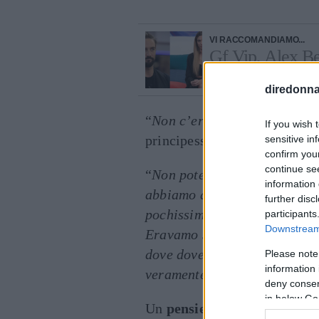
VI RACCOMANDIAMO...
Gf Vip, Alex Bel
lascia non finis
diredonna.
“
Non c’era nessuno che ci st
If you wish 
principessa ad
Alfonso Signo
sensitive in
confirm you
continue se
“
Non potevamo comprare dell
information 
abbiamo aiutato non ci volev
further disc
pochissime persone che nonos
participants
Downstream 
Eravamo sette persone con du
dove dovevamo decidere chi 
Please note
information 
veramente chi ci voleva bene
deny consent
in below Go
Un
pensiero
, poi, Lulù l’ha 