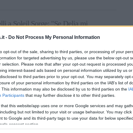
li a Soleil Sorge: "Se Delia mi
ce il mondo"
it -
Do Not Process My Personal Information
Art
ava vicino
“, ha dichiarato, tra le
lacrime
, la
to opt-out of the sale, sharing to third parties, or processing of your per
rini
.
formation for targeted advertising by us, please use the below opt-out s
r selection. Please note that after your opt-out request is processed y
eing interest-based ads based on personal information utilized by us or
e cose da mangiare. Le stesse persone che
disclosed to third parties prior to your opt-out. You may separately opt-
ano aiutare più. Vivevamo grazie alle
losure of your personal information by third parties on the IAB’s list of
tante tutto ci hanno dato una mano.
. This information may also be disclosed by us to third parties on the
IA
Participants
that may further disclose it to other third parties.
e cani; ci sono stati momenti molto pesanti
mangiava. Grazie a questa cosa ho capito
 that this website/app uses one or more Google services and may gath
including but not limited to your visit or usage behaviour. You may click 
”
.
 to Google and its third-party tags to use your data for below specifi
ogle consent section.
dedicato ai suoi
genitori
, che sono riusciti