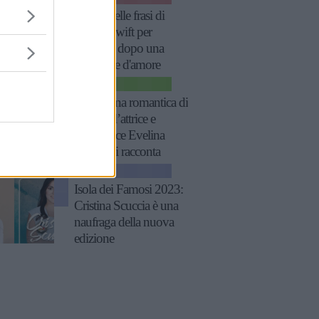
Le più belle frasi di
Taylor Swift per
rinascere dopo una
delusione d'amore
CINEMA
“Sono una romantica di
natura”: l’attrice e
produttrice Evelina
Manna si racconta
NEWS
Isola dei Famosi 2023:
Cristina Scuccia è una
naufraga della nuova
edizione