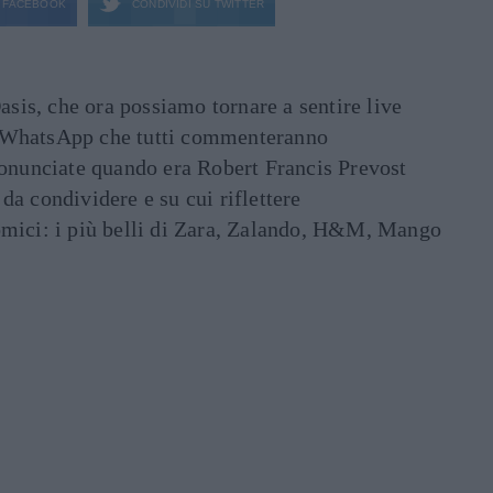
FACEBOOK
CONDIVIDI SU
TWITTER
asis, che ora possiamo tornare a sentire live
ati WhatsApp che tutti commenteranno
ronunciate quando era Robert Francis Prevost
e da condividere e su cui riflettere
mici: i più belli di Zara, Zalando, H&M, Mango