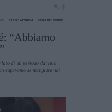
RNO
FRASI E AFORISMI
CURA DEL CORPO
sié: “Abbiamo
e”
arlato di un periodo davvero
 "Non sapevamo se mangiare noi