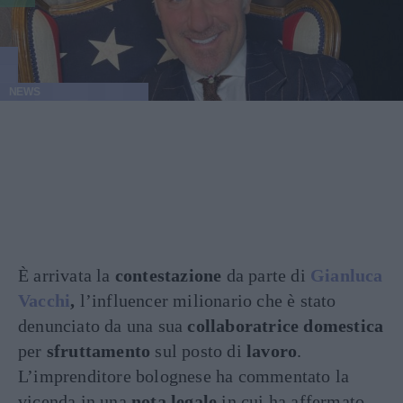
NEWS
È arrivata la
contestazione
da parte di
Gianluca
Vacchi
,
l’influencer milionario che è stato
denunciato da una sua
collaboratrice domestica
per
sfruttamento
sul posto di
lavoro
.
L’imprenditore bolognese ha commentato la
vicenda in una
nota legale
in cui ha affermato