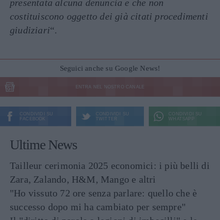
presentata alcuna denuncia e che non
costituiscono oggetto dei già citati procedimenti
giudiziari
“.
Seguici anche su Google News!
ENTRA NEL NOSTRO CANALE
CONDIVIDI SU
CONDIVIDI SU
CONDIVIDI SU
FACEBOOK
TWITTER
WHATSAPP
Ultime News
Tailleur cerimonia 2025 economici: i più belli di
Zara, Zalando, H&M, Mango e altri
"Ho vissuto 72 ore senza parlare: quello che è
successo dopo mi ha cambiato per sempre"