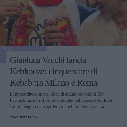
NEWS
Gianluca Vacchi lancia
Kebhouze: cinque store di
Kebab tra Milano e Roma
L'imprenditore sposa l'idea di alcuni giovani di Zon
Productions e da dicembre debutta nel mercato del food
con tre negozi nel capoluogo lombardo e due nella
Capitale. Il progetto è stato annunciato su Instagram
EMMA PIETRAROSA
insieme alla mascotte del brand.