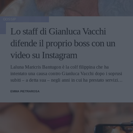
GOSSIP
Lo staff di Gianluca Vacchi
difende il proprio boss con un
video su Instagram
Laluna Maricris Bantugon è la colf filippina che ha
intentato una causa contro Gianluca Vacchi dopo i soprusi
subiti – a detta sua – negli anni in cui ha prestato servizio
in casa Vacchi. Ma un video Instagram del suo “GV Life
EMMA PIETRAROSA
staff” lo scagiona dalle accuse.