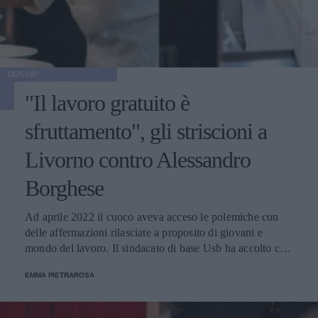
GOSSIP
"Il lavoro gratuito è
sfruttamento", gli striscioni a
Livorno contro Alessandro
Borghese
Ad aprile 2022 il cuoco aveva acceso le polemiche con
delle affermazioni rilasciate a proposito di giovani e
mondo del lavoro. Il sindacato di base Usb ha accolto così
lo chef, che sta girando la nuova stagione di Quattro
EMMA PIETRAROSA
Ristoranti proprio nella cittadina toscana.