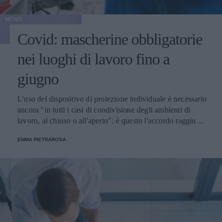
NEWS
Covid: mascherine obbligatorie
nei luoghi di lavoro fino a
giugno
L'uso del dispositivo di protezione individuale è necessario
ancora "in tutti i casi di condivisione degli ambienti di
lavoro, al chiuso o all'aperto": è questo l'accordo raggiunto
tra sindacati, Inail, e ministeri del lavoro, della Salute e
EMMA PIETRAROSA
dello Sviluppo Economico, con cui si conferma per ora il
protocollo di sicurezza varato ad aprile 2021.