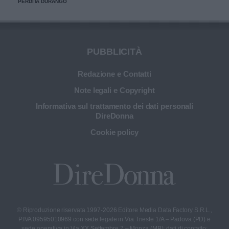
PERDITA DURANGO
PUBBLICITÀ
Redazione e Contatti
Note legali e Copyright
Informativa sul trattamento dei dati personali
DireDonna
Cookie policy
© Riproduzione riservata 1997-2026 Editore Media Data Factory S.R.L.,
P.IVA 09595010969 con sede legale in Via Trieste 1/A – Padova (PD) e
sede operativa in Via XX Settembre 7 – Monza (MB); dati di contatto: