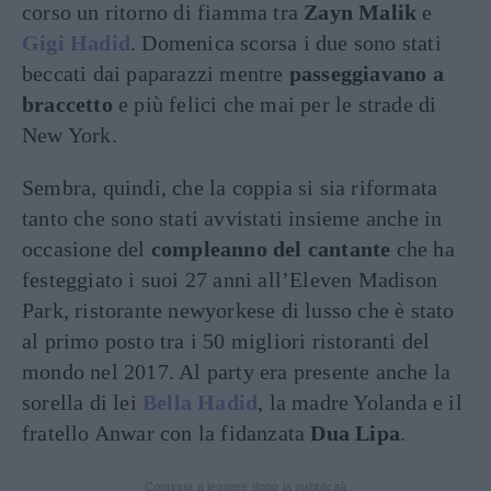
corso un ritorno di fiamma tra
Zayn Malik
e
Gigi Hadid
. Domenica scorsa i due sono stati
beccati dai paparazzi mentre
passeggiavano a
braccetto
e più felici che mai per le strade di
New York.
Sembra, quindi, che la coppia si sia riformata
tanto che sono stati avvistati insieme anche in
occasione del
compleanno del cantante
che ha
festeggiato i suoi 27 anni all’Eleven Madison
Park, ristorante newyorkese di lusso che è stato
al primo posto tra i 50 migliori ristoranti del
mondo nel 2017. Al party era presente anche la
sorella di lei
Bella Hadid
, la madre Yolanda e il
fratello Anwar con la fidanzata
Dua Lipa
.
Continua a leggere dopo la pubblicità