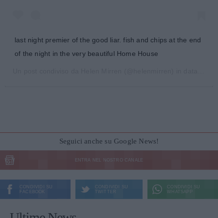
last night premier of the good liar. fish and chips at the end
of the night in the very beautiful Home House
Un post condiviso da
Helen Mirren
(@helenmirren) in data:
31 O
Seguici anche su Google News!
ENTRA NEL NOSTRO CANALE
CONDIVIDI SU
CONDIVIDI SU
CONDIVIDI SU
FACEBOOK
TWITTER
WHATSAPP
Ultime News