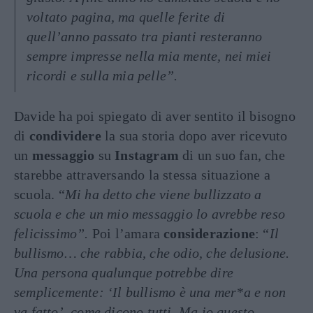
voltato pagina, ma quelle ferite di
quell’anno passato tra pianti resteranno
sempre impresse nella mia mente, nei miei
ricordi e sulla mia pelle”.
Davide ha poi spiegato di aver sentito il bisogno
di
condividere
la sua storia dopo aver ricevuto
un
messaggio
su
Instagram
di un suo fan, che
starebbe attraversando la stessa situazione a
scuola. “
Mi ha detto che viene bullizzato a
scuola e che un mio messaggio lo avrebbe reso
felicissimo”.
Poi l’amara
considerazione
: “
Il
bullismo… che rabbia, che odio, che delusione.
Una persona qualunque potrebbe dire
semplicemente: ‘Il bullismo è una mer*a e non
va fatto’, come dicono tutti. Ma io questo