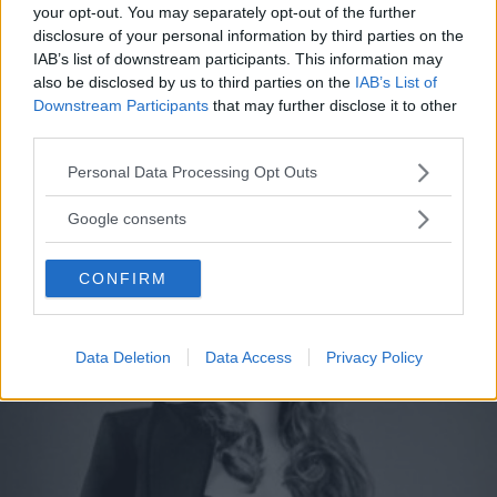
Le più belle frasi di Taylor
your opt-out. You may separately opt-out of the further
disclosure of your personal information by third parties on the
Swift per rinascere dopo una
IAB’s list of downstream participants. This information may
also be disclosed by us to third parties on the
IAB’s List of
delusione d'amore
Downstream Participants
that may further disclose it to other
third parties.
Le frasi di Taylor Swift che aiutano a superare la rottura di
una relazione: sono tratte dalle sue canzoni più belle sulla
Please note that this website/app uses one or more Google
Personal Data Processing Opt Outs
fine di un rapporto.
services and may gather and store information including but
not limited to your visit or usage behaviour. You may click to
Google consents
PERDITA DURANGO
grant or deny consent to Google and its third-party tags to
use your data for below specified purposes in below Google
CONFIRM
consent section.
Data Deletion
Data Access
Privacy Policy