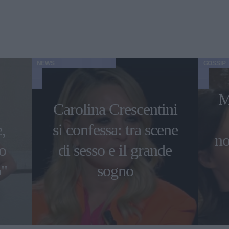
NEWS
GOSSIP
M
Carolina Crescentini
,
si confessa: tra scene
no
o
di sesso e il grande
o"
sogno