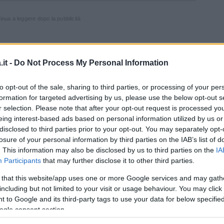
inua a leggere dopo la pubblicità
gono raccontate in parallelo le storie di
it -
Do Not Process My Personal Information
ato da
Al Pacino
) e di suo padre
Vito
. Vero
Art
to opt-out of the sale, sharing to third parties, or processing of your per
 dopo la morte del padre, Michael si è
formation for targeted advertising by us, please use the below opt-out s
dare il suo
impero criminale
. L’uomo, però,
r selection. Please note that after your opt-out request is processed y
a ebreo
Hyman Roth
, che cerca di ostacolare i
eing interest-based ads based on personal information utilized by us or
disclosed to third parties prior to your opt-out. You may separately opt-
 film ripercorre le vicende del giovane
Vito
losure of your personal information by third parties on the IAB’s list of
narrando le vicissitudini che l’hanno portato a
. This information may also be disclosed by us to third parties on the
IA
conosciuto nel primo film della saga.
Participants
that may further disclose it to other third parties.
 that this website/app uses one or more Google services and may gath
 uscita nelle sale nel 1974. All’inizio,
Francis
including but not limited to your visit or usage behaviour. You may click 
osi scontri con la
produzione
del primo film,
 to Google and its third-party tags to use your data for below specifi
 capitolo del
film
e accettò solo dopo aver
ogle consent section.