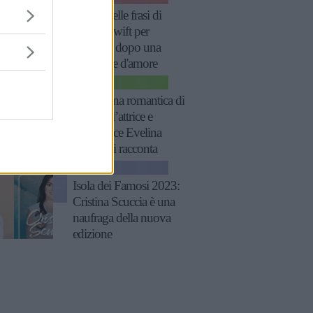
Le più belle frasi di
Taylor Swift per
rinascere dopo una
delusione d'amore
CINEMA
“Sono una romantica di
natura”: l’attrice e
produttrice Evelina
Manna si racconta
NEWS
Isola dei Famosi 2023:
Cristina Scuccia è una
naufraga della nuova
edizione