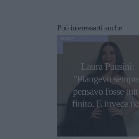
Può interessarti anche
GOSSIP
o 2023, il
Laura Pausini:
fficiale per il
"Piangevo sempre
 di Furore di
pensavo fosse tutt
 e Chiara
finito. E invece n