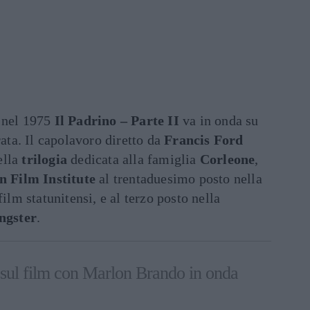
nel 1975
Il
Padrino – Parte II
va in onda su
rata. Il capolavoro diretto da
Francis Ford
ella
trilogia
dedicata alla famiglia
Corleone
,
 Film Institute
al trentaduesimo posto nella
ilm statunitensi, e al terzo posto nella
ngster
.
o sul film con Marlon Brando in onda