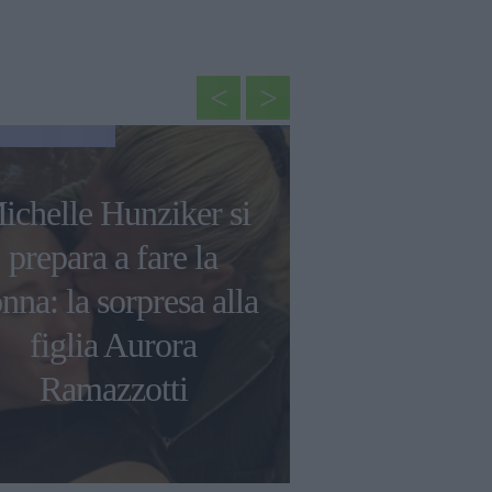
NEWS
ichelle Hunziker si
Rihanna svel
prepara a fare la
sul suo s
nna: la sorpresa alla
Superbowl
figlia Aurora
sulla sua
Ramazzotti
musi