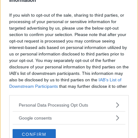
Information
If you wish to opt-out of the sale, sharing to third parties, or
processing of your personal or sensitive information for
targeted advertising by us, please use the below opt-out
section to confirm your selection. Please note that after your
opt-out request is processed you may continue seeing
GOSSIP
interest-based ads based on personal information utilized by
us or personal information disclosed to third parties prior to
Fatti notare! Le frasi per stati
your opt-out. You may separately opt-out of the further
disclosure of your personal information by third parties on the
WhatsApp che tutti
IAB’s list of downstream participants. This information may
also be disclosed by us to third parties on the
IAB’s List of
commenteranno
Downstream Participants
that may further disclose it to other
third parties.
Alcuni consigli relativi alle frasi per stati di WhatsApp:
ecco come fare colpo sui propri contatti utilizzando
Please note that this website/app uses one or more Google
Personal Data Processing Opt Outs
aforismi e citazioni.
services and may gather and store information including but
not limited to your visit or usage behaviour. You may click to
Google consents
PERDITA DURANGO
grant or deny consent to Google and its third-party tags to
use your data for below specified purposes in below Google
CONFIRM
consent section.