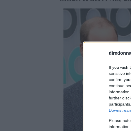
diredonna.
If you wish 
sensitive in
confirm you
continue se
information 
further disc
participants
Downstream 
Please note
information 