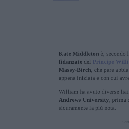
Kate Middleton
è, secondo 
fidanzate
del
Principe Will
Massy-Birch
, che pare abbia
appena iniziata e con cui av
William ha avuto diverse lia
Andrews University
, prima 
sicuramente la più nota.
Cont