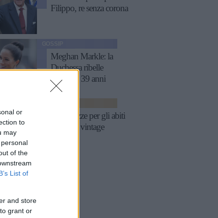
Filippo, re senza corona
GOSSIP
Meghan Markle: la
Duchessa ribelle
festeggia 39 anni
MODA
sonal or
Tutte pazze per gli abiti
ection to
da sposa vintage
ou may
 personal
out of the
 downstream
B’s List of
er and store
to grant or