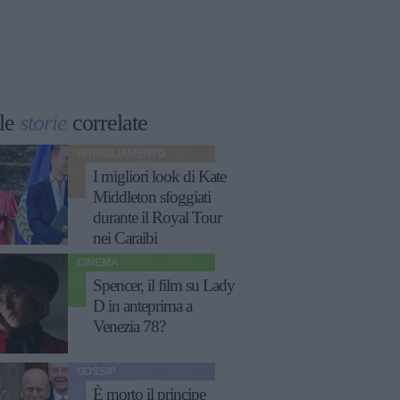
le
storie
correlate
ABBIGLIAMENTO
I migliori look di Kate
Middleton sfoggiati
durante il Royal Tour
nei Caraibi
CINEMA
Spencer, il film su Lady
D in anteprima a
Venezia 78?
GOSSIP
È morto il principe