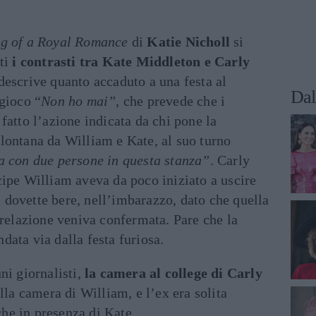
g of a Royal Romance
di
Katie Nicholl
si
ti
i contrasti tra Kate Middleton e Carly
 descrive quanto accaduto a una festa al
Dal
 gioco “
Non ho mai”
, che prevede che i
fatto l’azione indicata da chi pone la
lontana da William e Kate, al suo turno
a con due persone in questa stanza”
. Carly
cipe William aveva da poco iniziato a uscire
dovette bere, nell’imbarazzo, dato che quella
 relazione veniva confermata. Pare che la
ata via dalla festa furiosa.
ni giornalisti,
la camera al college di Carly
lla camera di William, e l’ex era solita
nche in presenza di Kate.