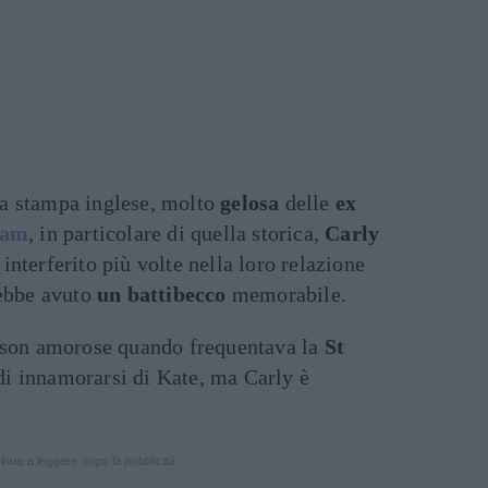
la stampa inglese, molto
gelosa
delle
ex
iam
, in particolare di quella storica,
Carly
 interferito più volte nella loro relazione
rebbe avuto
un battibecco
memorabile.
ison amorose quando frequentava la
St
di innamorarsi di Kate, ma Carly è
inua a leggere dopo la pubblicità