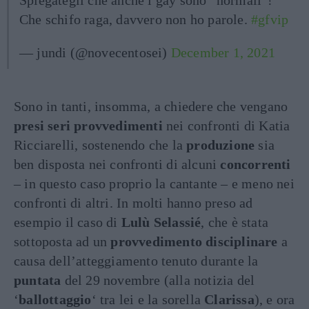
Spiegategli che anche i gay sono “normali”!
Che schifo raga, davvero non ho parole.
#gfvip
— jundi (@novecentosei)
December 1, 2021
Sono in tanti, insomma, a chiedere che vengano
presi seri provvedimenti
nei confronti di Katia
Ricciarelli, sostenendo che la
produzione
sia
ben disposta nei confronti di alcuni
concorrenti
– in questo caso proprio la cantante – e meno nei
confronti di altri. In molti hanno preso ad
esempio il caso di
Lulù Selassié
, che è stata
sottoposta ad un
provvedimento disciplinare
a
causa dell’atteggiamento tenuto durante la
puntata
del 29 novembre (alla notizia del
‘
ballottaggio
‘ tra lei e la sorella
Clarissa
), e ora