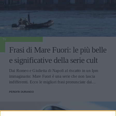
TV
Frasi di Mare Fuori: le più belle
e significative della serie cult
Dai Romeo e Giulietta di Napoli al riscatto in un Ipm
immaginario: Mare Fuori è una serie che non lascia
indifferenti. Ecco le migliori frasi pronunciate dai
personaggi.
PERDITA DURANGO