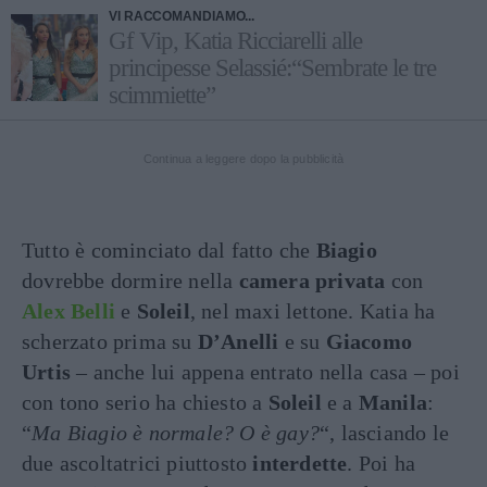
VI RACCOMANDIAMO...
Gf Vip, Katia Ricciarelli alle
principesse Selassié:“Sembrate le tre
scimmiette”
Continua a leggere dopo la pubblicità
Tutto è cominciato dal fatto che
Biagio
dovrebbe dormire nella
camera privata
con
Alex Belli
e
Soleil
, nel maxi lettone. Katia ha
scherzato prima su
D’Anelli
e su
Giacomo
Urtis
– anche lui appena entrato nella casa – poi
con tono serio ha chiesto a
Soleil
e a
Manila
:
“
Ma Biagio è normale? O è gay?
“, lasciando le
due ascoltatrici piuttosto
interdette
. Poi ha