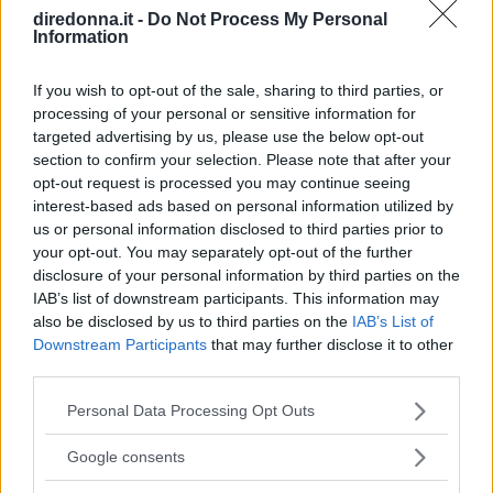
diredonna.it -
Do Not Process My Personal
Information
If you wish to opt-out of the sale, sharing to third parties, or
processing of your personal or sensitive information for
targeted advertising by us, please use the below opt-out
section to confirm your selection. Please note that after your
opt-out request is processed you may continue seeing
interest-based ads based on personal information utilized by
us or personal information disclosed to third parties prior to
your opt-out. You may separately opt-out of the further
disclosure of your personal information by third parties on the
IAB’s list of downstream participants. This information may
also be disclosed by us to third parties on the
IAB’s List of
Downstream Participants
that may further disclose it to other
third parties.
Please note that this website/app uses one or more Google
Personal Data Processing Opt Outs
services and may gather and store information including but
RELAZIONI
not limited to your visit or usage behaviour. You may click to
Google consents
grant or deny consent to Google and its third-party tags to
Le più belle frasi di Taylor