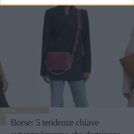
BORSE
Borse: 5 tendenze chiave