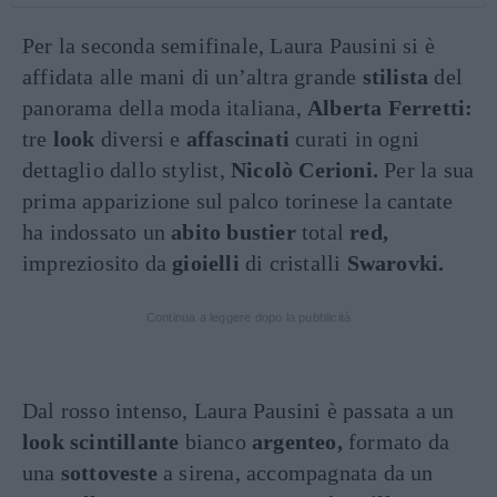
Per la seconda semifinale, Laura Pausini si è
affidata alle mani di un’altra grande
stilista
del
panorama della moda italiana,
Alberta
Ferretti:
tre
look
diversi e
affascinati
curati in ogni
dettaglio dallo stylist,
Nicolò Cerioni.
Per la sua
prima apparizione sul palco torinese la cantate
ha indossato un
abito bustier
total
red,
impreziosito da
gioielli
di cristalli
Swarovki.
Continua a leggere dopo la pubblicità
Dal rosso intenso, Laura Pausini è passata a un
look scintillante
bianco
argenteo,
formato da
una
sottoveste
a sirena, accompagnata da un