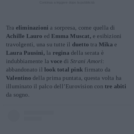
Continua a leggere dopo la pubblicità
Tra
eliminazioni
a sorpresa, come quella di
Achille Lauro
ed
Emma Muscat,
e esibizioni
travolgenti, una su tutte il
duetto
tra
Mika
e
Laura Pausini,
la
regina
della serata è
indubbiamente la
voce
di
Strani Amori
:
abbandonato il
look total pink
firmato da
Valentino
della prima puntata, questa volta ha
illuminato il palco dell’Eurovision con
tre abiti
da sogno.