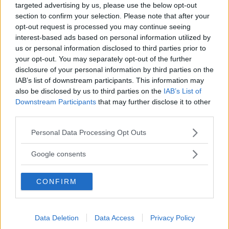
Zara, Zalando, H&M, Mango e altri
targeted advertising by us, please use the below opt-out
section to confirm your selection. Please note that after your
"Ho vissuto 72 ore senza parlare: quello che è
opt-out request is processed you may continue seeing
successo dopo mi ha cambiato per sempre"
interest-based ads based on personal information utilized by
Il "diritto di parola a legioni di imbecilli" e le
us or personal information disclosed to third parties prior to
your opt-out. You may separately opt-out of the further
altre frasi di Umberto Eco
disclosure of your personal information by third parties on the
IAB’s list of downstream participants. This information may
also be disclosed by us to third parties on the
IAB’s List of
Downstream Participants
that may further disclose it to other
third parties.
Please note that this website/app uses one or more Google
Personal Data Processing Opt Outs
services and may gather and store information including but
not limited to your visit or usage behaviour. You may click to
Google consents
grant or deny consent to Google and its third-party tags to
Articoli
a tema
use your data for below specified purposes in below Google
CONFIRM
consent section.
Data Deletion
Data Access
Privacy Policy