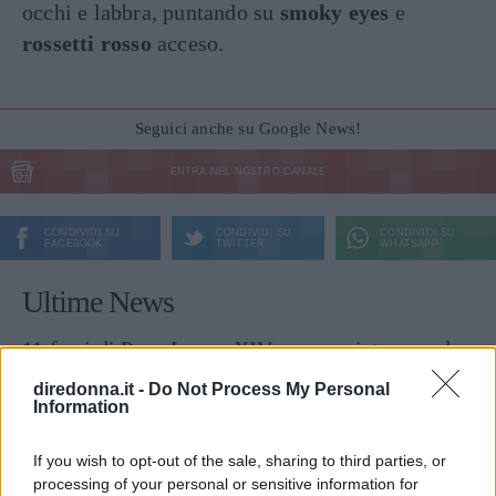
occhi e labbra, puntando su
smoky eyes
e
rossetti
rosso
acceso.
Seguici anche su Google News!
ENTRA NEL NOSTRO CANALE
CONDIVIDI SU
CONDIVIDI SU
CONDIVIDI SU
FACEBOOK
TWITTER
WHATSAPP
Ultime News
11 frasi di Papa Leone XIV, pronunciate quando
era Robert Francis Prevost
diredonna.it -
Do Not Process My Personal
Information
Frasi sulla libertà: le più belle da condividere e
su cui riflettere
If you wish to opt-out of the sale, sharing to third parties, or
Tailleur cerimonia 2025 economici: i più belli di
processing of your personal or sensitive information for