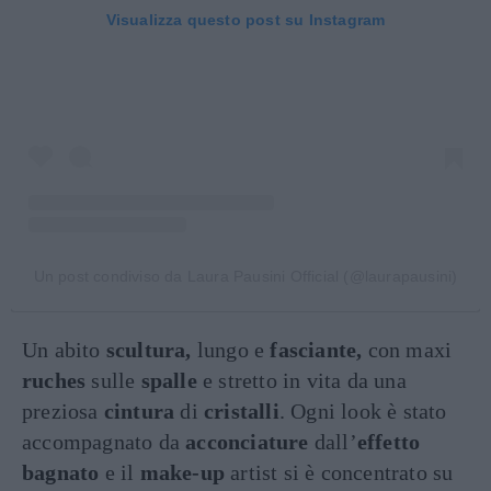
Visualizza questo post su Instagram
Un post condiviso da Laura Pausini Official (@laurapausini)
Un abito
scultura,
lungo e
fasciante,
con maxi
ruches
sulle
spalle
e stretto in vita da una
preziosa
cintura
di
cristalli
. Ogni look è stato
accompagnato da
acconciature
dall’
effetto
bagnato
e il
make-up
artist si è concentrato su