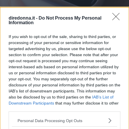
RELAZIONI
diredonna.it -
Do Not Process My Personal
Le più belle frasi di Taylor
Information
Swift per rinascere dopo una
If you wish to opt-out of the sale, sharing to third parties, or
processing of your personal or sensitive information for
delusione d'amore
targeted advertising by us, please use the below opt-out
section to confirm your selection. Please note that after your
Le frasi di Taylor Swift che aiutano a superare la rottura di
opt-out request is processed you may continue seeing
una relazione: sono tratte dalle sue canzoni più belle sulla
interest-based ads based on personal information utilized by
fine di un rapporto.
us or personal information disclosed to third parties prior to
your opt-out. You may separately opt-out of the further
PERDITA DURANGO
disclosure of your personal information by third parties on the
IAB’s list of downstream participants. This information may
also be disclosed by us to third parties on the
IAB’s List of
Downstream Participants
that may further disclose it to other
third parties.
Please note that this website/app uses one or more Google
Personal Data Processing Opt Outs
services and may gather and store information including but