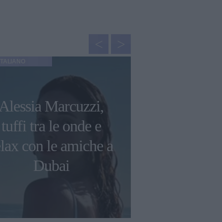
ITALIANO
GOSSIP ITALIANO
La genero
Alessia Marcuzzi,
Giulia Sale
tuffi tra le onde e
tre macchina
elax con le amiche a
terapia in
Dubai
neonatale, a
suoi f