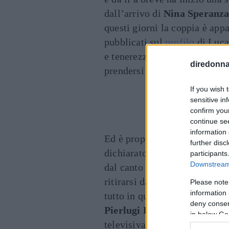
dall’arrivo di
Nina Speranz
questi giorni la coppia è app
pubblicati sul
profilo
di Luca 
e tenerezza. “Luca è un uomo 
diredonna.
prendersi cura della sua fami
If you wish 
Cont
sensitive in
confirm you
continue se
information 
Ed è proprio il tema figli a t
further disc
dichiarato di volerne almeno
participants
Downstream 
dal canto suo, medita di pren
ritirarsi dalle scene per occu
Please note
information 
tutto in quasi vent’anni di c
deny consent
Pierlugi Diaco
. Alle fan non
in below Go
televisiva che vedrà
Luca Ar