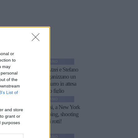
icoli
a tema
sonal or
ection to
GOSSIP ITALIANO
ou may
Bianca Atzei e Stefano
 personal
Corti organizzano un
out of the
party azzurro in attesa
 downstream
del primo figlio
B’s List of
GOSSIP ITALIANO
Ilary Blasi, a New York
er and store
tra shopping, shooting
to grant or
e... tacchi rotti!
ed purposes
GOSSIP ITALIANO