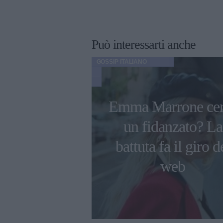
Può interessarti anche
GOSSIP ITALIANO
Emma Marrone cer
azio, prima
un fidanzato? La
n Tv per il
battuta fa il giro d
o Michele
web