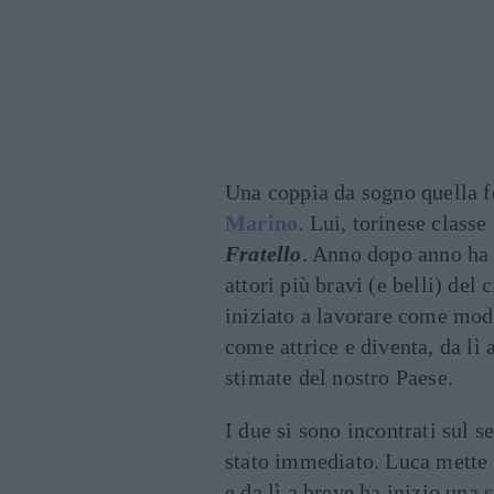
Una coppia da sogno quella 
Marino
. Lui, torinese class
Fratello
. Anno dopo anno ha 
attori più bravi (e belli) del
iniziato a lavorare come mod
come attrice e diventa, da lì 
stimate del nostro Paese.
I due si sono incontrati sul s
stato immediato. Luca mette
e da lì a breve ha inizio una