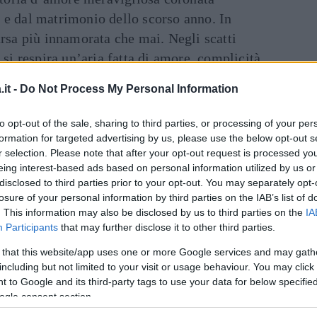
a
e dal matrimonio dello scorso anno. In
arsa più innamorata che mai. Negli scatti
si respira un’aria fatta di amore, complicità
risolto, affabile, autentico e sa come
it -
Do Not Process My Personal Information
glia ” racconta Cristina durante un’intervista.
Art
to opt-out of the sale, sharing to third parties, or processing of your per
inua a leggere dopo la pubblicità
formation for targeted advertising by us, please use the below opt-out s
r selection. Please note that after your opt-out request is processed y
eing interest-based ads based on personal information utilized by us or
disclosed to third parties prior to your opt-out. You may separately opt-
enere banco sui settimanali. Cristina infatti ha
losure of your personal information by third parties on the IAB’s list of
 tre perché ama le famiglie numerose. Luca,
. This information may also be disclosed by us to third parties on the
IA
Participants
that may further disclose it to other third parties.
dersi un anno sabbatico o addirittura di
parsi dei suoi affetti. “Mi sembra di aver fatto
 that this website/app uses one or more Google services and may gath
including but not limited to your visit or usage behaviour. You may click 
arriera” ha affermato durante un’intervista con
 to Google and its third-party tags to use your data for below specifi
 rimane che attendere la prossima stagione
ogle consent section.
gentero
al timone di
Striscia la Notizia