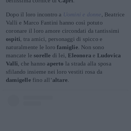
bellissima cornice di
Capri
.
Dopo il loro incontro a
Uomini e donne
, Beatrice
Valli e Marco Fantini hanno così potuto
coronare il loro amore circondati da tantissimi
ospiti
, tra amici, personaggi di spicco e
naturalmente le loro
famiglie
. Non sono
mancate le
sorelle
di lei,
Eleonora
e
Ludovica
Valli
, che hanno
aperto
la strada alla sposa
sfilando insieme nei loro vestiti rosa da
damigelle
fino all’
altare
.