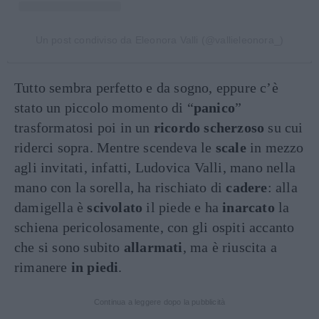
Un post condiviso da Eleonora Valli (@vallieleonora_)
Tutto sembra perfetto e da sogno, eppure c’è
stato un piccolo momento di “
panico
”
trasformatosi poi in un
ricordo scherzoso
su cui
riderci sopra. Mentre scendeva le
scale
in mezzo
agli invitati, infatti, Ludovica Valli, mano nella
mano con la sorella, ha rischiato di
cadere
: alla
damigella è
scivolato
il piede e ha
inarcato
la
schiena pericolosamente, con gli ospiti accanto
che si sono subito
allarmati
, ma è riuscita a
rimanere
in piedi
.
Continua a leggere dopo la pubblicità