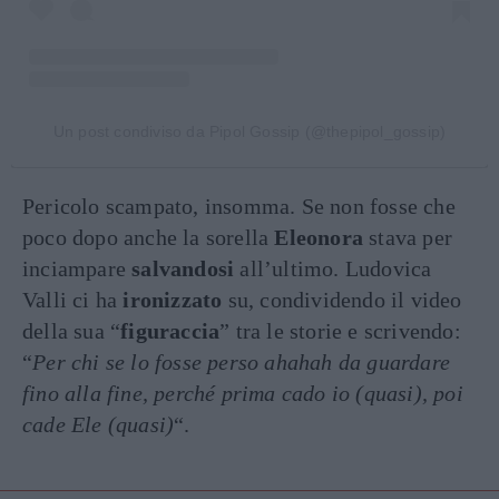
Un post condiviso da Pipol Gossip (@thepipol_gossip)
Pericolo scampato, insomma. Se non fosse che
poco dopo anche la sorella
Eleonora
stava per
inciampare
salvandosi
all’ultimo. Ludovica
Valli ci ha
ironizzato
su, condividendo il video
della sua “
figuraccia
” tra le storie e scrivendo:
“
Per chi se lo fosse perso ahahah da guardare
fino alla fine, perché prima cado io (quasi), poi
cade Ele (quasi)
“.