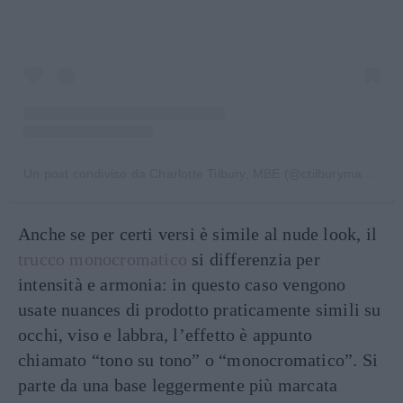
Un post condiviso da Charlotte Tilbury, MBE (@ctilburymakeup)
Anche se per certi versi è simile al nude look, il
trucco monocromatico
si differenzia per
intensità e armonia: in questo caso vengono
usate nuances di prodotto praticamente simili su
occhi, viso e labbra, l’effetto è appunto
chiamato “tono su tono” o “monocromatico”. Si
parte da una base leggermente più marcata