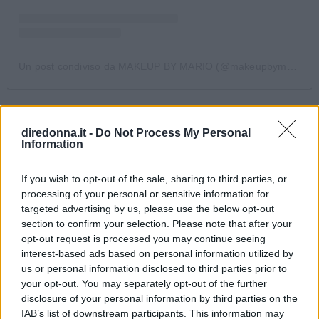
Un post condiviso da MAKEUP BY MARIO (@makeupbymario)
Nel 2022 verrà con noi anche la
matita per il
contorno labbra
, che se usata come fa ad
diredonna.it -
Do Not Process My Personal
Information
esempio il make up artist
Mario
, sarà in grado
non solo di delineare le labbra ma anche di farle
If you wish to opt-out of the sale, sharing to third parties, or
sembrare più voluminose, tutta questione di
processing of your personal or sensitive information for
targeted advertising by us, please use the below opt-out
tecnica.
section to confirm your selection. Please note that after your
opt-out request is processed you may continue seeing
7. Labbra laccate
interest-based ads based on personal information utilized by
us or personal information disclosed to third parties prior to
your opt-out. You may separately opt-out of the further
disclosure of your personal information by third parties on the
IAB’s list of downstream participants. This information may