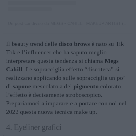
Un post condiviso da MEGS • CAHILL - MAKEUP ARTIST (@themegscahill)
Il beauty trend delle
disco brows
è nato su Tik
Tok e l’influencer che ha saputo meglio
interpretare questa tendenza si chiama
Megs
Cahill
. Le sopracciglia effetto “discoteca” si
realizzano applicando sulle sopracciglia un po’
di
sapone
mescolato a del
pigmento
colorato,
l’effetto è decisamente stroboscopico.
Prepariamoci a imparare e a portare con noi nel
2022 questa nuova tecnica make up.
4. Eyeliner grafici