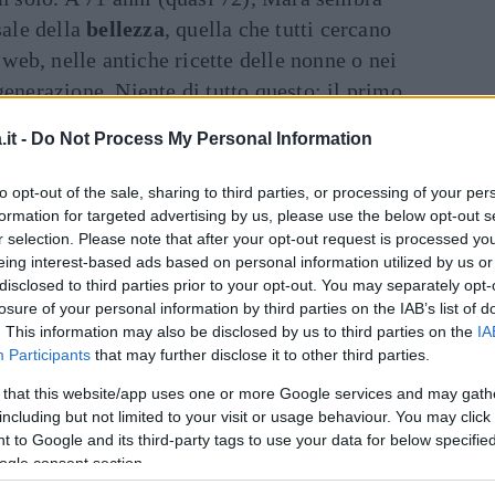
sale della
bellezza
, quella che tutti cercano
l web, nelle antiche ricette delle nonne o nei
generazione. Niente di tutto questo: il primo
cemente la
libertà
di essere se stessi!
it -
Do Not Process My Personal Information
Art
inua a leggere dopo la pubblicità
to opt-out of the sale, sharing to third parties, or processing of your per
formation for targeted advertising by us, please use the below opt-out s
r selection. Please note that after your opt-out request is processed y
eing interest-based ads based on personal information utilized by us or
ediente ed è proprio a questo sentimento che
disclosed to third parties prior to your opt-out. You may separately opt-
lia dello scatto che ha collezionato più di
losure of your personal information by third parties on the IAB’s list of
ice veneta ha dimostrato senza tanti giri di
. This information may also be disclosed by us to third parties on the
IA
Participants
that may further disclose it to other third parties.
nte sentirsi bene nella propria pelle. Intanto,
con il nipotino e un bagno in mare con il
 that this website/app uses one or more Google services and may gath
including but not limited to your visit or usage behaviour. You may click 
mente l’ultimo scampolo di vacanze estive in
 to Google and its third-party tags to use your data for below specifi
mbre la conduzione del pomeriggio domenicale
ogle consent section.