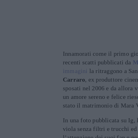
Innamorati come il primo gior
recenti scatti pubblicati da
M
immagini
la ritraggono a Sa
Carraro
, ex produttore cinem
sposati nel 2006 e da allora v
un amore sereno e felice ries
stato il matrimonio di Mara V
In una foto pubblicata su Ig,
viola senza filtri e trucchi e
l’attenzione dei suoi fan e n