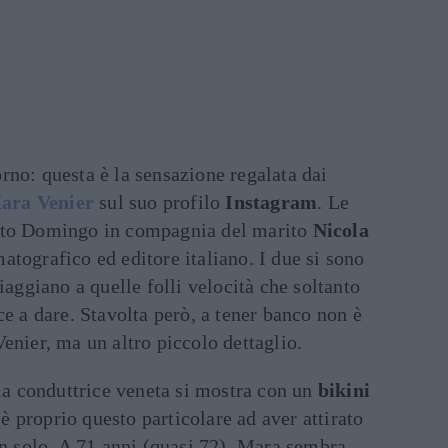
no: questa è la sensazione regalata dai
ara Venier
sul suo profilo
Instagram
. Le
nto Domingo in compagnia del marito
Nicola
atografico ed editore italiano. I due si sono
iaggiano a quelle folli velocità che soltanto
ce a dare. Stavolta però, a tener banco non è
enier, ma un altro piccolo dettaglio.
 la conduttrice veneta si mostra con un
bikini
d è proprio questo particolare ad aver attirato
on solo. A 71 anni (quasi 72), Mara sembra