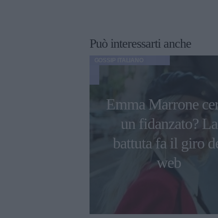
Può interessarti anche
GOSSIP ITALIANO
Emma Marrone cer
azio, prima
un fidanzato? La
n Tv per il
battuta fa il giro d
o Michele
web