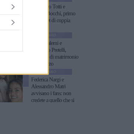
Francesco Totti e
Noemi Bocchi, primo
red carpet di coppia
GOSSIP ITALIANO
Giulia Salemi e
Pierpaolo Pretelli,
proposta di matrimonio
per scherzo
GOSSIP ITALIANO
Federica Nargi e
Alessandro Matri
avvisano i fans: non
credete a quello che si
vede online!