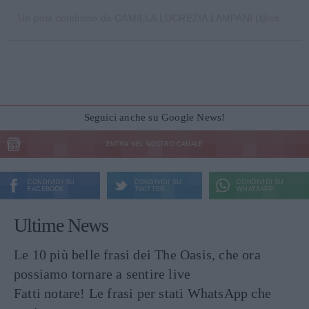
Un post condiviso da CAMILLA LUCREZIA LAMPANI (@camilla_masterchefit10)
Seguici anche su Google News!
ENTRA NEL NOSTRO CANALE
CONDIVIDI SU
CONDIVIDI SU
CONDIVIDI SU
FACEBOOK
TWITTER
WHATSAPP
Ultime News
Le 10 più belle frasi dei The Oasis, che ora
possiamo tornare a sentire live
Fatti notare! Le frasi per stati WhatsApp che