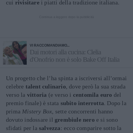
cui
rivisitare
i piatti della tradizione italiana.
Continua a leggere dopo la pubblicità
VI RACCOMANDIAMO...
Dai motori alla cucina: Clelia
d'Onofrio non è solo Bake Off Italia
Un progetto che l’ha spinta a iscriversi all’ormai
celebre
talent culinario
, dove però la sua strada
verso la
vittoria
(e verso i
centomila euro
del
premio finale) è stata
subito interrotta
. Dopo la
prima
Mistery Box
, sette concorrenti hanno
dovuto indossare il
grembiule nero
e si sono
sfidati per la
salvezza
: ecco comparire sotto la