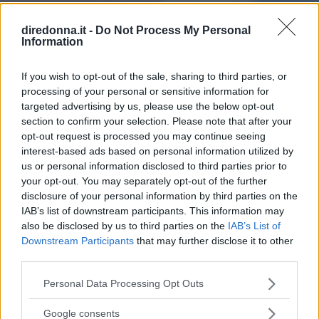
diredonna.it -
Do Not Process My Personal
Information
If you wish to opt-out of the sale, sharing to third parties, or
processing of your personal or sensitive information for
targeted advertising by us, please use the below opt-out
section to confirm your selection. Please note that after your
opt-out request is processed you may continue seeing
interest-based ads based on personal information utilized by
us or personal information disclosed to third parties prior to
your opt-out. You may separately opt-out of the further
disclosure of your personal information by third parties on the
IAB’s list of downstream participants. This information may
also be disclosed by us to third parties on the
IAB’s List of
Downstream Participants
that may further disclose it to other
third parties.
Please note that this website/app uses one or more Google
Personal Data Processing Opt Outs
services and may gather and store information including but
not limited to your visit or usage behaviour. You may click to
Google consents