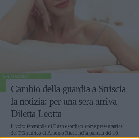
SPETTACOLO
Cambio della guardia a Striscia
la notizia: per una sera arriva
Diletta Leotta
Il volto femminile di Dazn esordisce come presentatrice
del TG satirico di Antonio Ricci, nella puntata del 10