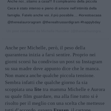
Anche noi...stiamo a casa!!! Il compleanno della piccola
Cece è stato intenso e pieno di amore nell’intimità della
famiglia. Fatelo anche voi..il più possibile.... #iorestoacasa
@therealauroragram @therealtrussardigram #happybday
Un post condiviso da
Michelle Hunziker
(@therealhunzigram) in data:
Anche per Michelle, però, il peso della
quarantena inizia a farsi sentire. Proprio nei
giorni scorsi ha condiviso un post su Instagram
su sua madre dove appunto dice che le manca.
Non manca anche qualche piccola tensione.
Sembra infatti che qualche giorno fa sia
scoppiata una
lite
tra mamma Michelle e Aurora
su quale film guardare, ma alla fine tutto si è
risolto per il meglio con una scelta che mettesse
tutti d’accordo, ovvero
Frozen,
il cartone