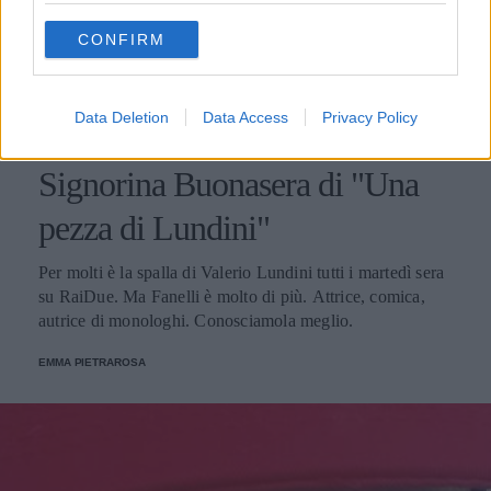
use your data for below specified purposes in below Google
CONFIRM
consent section.
SPETTACOLO
Data Deletion
Data Access
Privacy Policy
Emanuela Fanelli, non solo la
Signorina Buonasera di "Una
pezza di Lundini"
Per molti è la spalla di Valerio Lundini tutti i martedì sera
su RaiDue. Ma Fanelli è molto di più. Attrice, comica,
autrice di monologhi. Conosciamola meglio.
EMMA PIETRAROSA