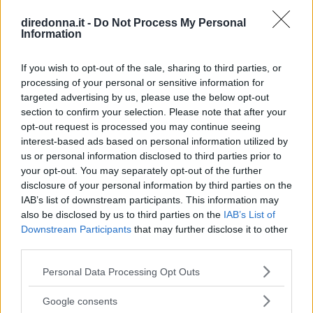
dicembre 2021, al fianco di Alessandro Siani.
diredonna.it -
Do Not Process My Personal
EMMA PIETRAROSA
Information
If you wish to opt-out of the sale, sharing to third parties, or
processing of your personal or sensitive information for
targeted advertising by us, please use the below opt-out
section to confirm your selection. Please note that after your
opt-out request is processed you may continue seeing
interest-based ads based on personal information utilized by
us or personal information disclosed to third parties prior to
your opt-out. You may separately opt-out of the further
disclosure of your personal information by third parties on the
IAB’s list of downstream participants. This information may
also be disclosed by us to third parties on the
IAB’s List of
Downstream Participants
that may further disclose it to other
third parties.
Please note that this website/app uses one or more Google
Personal Data Processing Opt Outs
services and may gather and store information including but
not limited to your visit or usage behaviour. You may click to
Google consents
grant or deny consent to Google and its third-party tags to