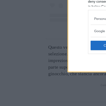
deny consent
in below Go
Persona
Google 
Un post condiv
Questo vestitino targato
Ales
selezione.
Blu
notte, con spal
impreziosito da
bottoni
lumin
parte superiore, si apre mor
ginocchio, che slancia ancora 
Cont