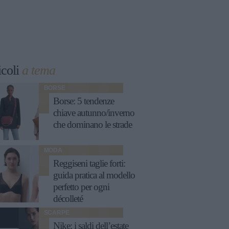
icoli
a tema
BORSE
Borse: 5 tendenze
chiave autunno/inverno
che dominano le strade
MODA
Reggiseni taglie forti:
guida pratica al modello
perfetto per ogni
décolleté
SCARPE
Nike: i saldi dell’estate