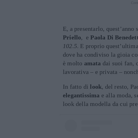
Cont
E, a presentarlo, quest’anno
Priello
, e
Paola Di Benedet
102.5
. E proprio quest’ultima
dove ha condiviso la gioia con
è molto
amata
dai suoi fan, 
lavorativa – e privata – nonc
In fatto di
look
, del resto, 
elegantissima
e alla moda, s
look della modella da cui pre