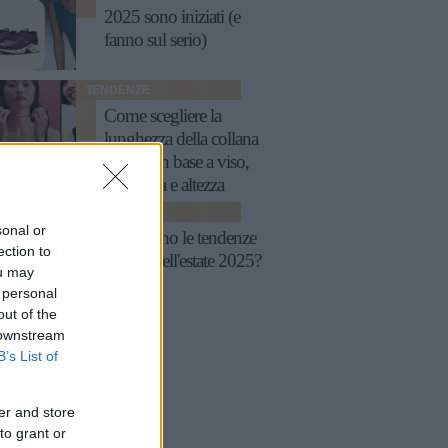
2025 sono iniziati (e
fanno sul serio)
TENDENZE
Come scegliere la
lunghezza della collana
perfetta in base a viso,
scollatura e altezza
TENDENZE
sonal or
Quali sono le tendenze
ection to
beauty dell'estate 2025?
ou may
 personal
out of the
 downstream
B’s List of
er and store
to grant or