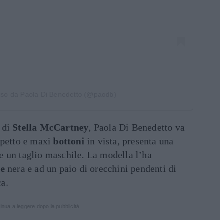
iso da Paola Di Benedetto (@paodb)
di
Stella McCartney
, Paola Di Benedetto va
opetto e maxi
bottoni
in vista, presenta una
 un taglio maschile. La modella l’ha
te
nera e ad un paio di orecchini pendenti di
a.
inua a leggere dopo la pubblicità