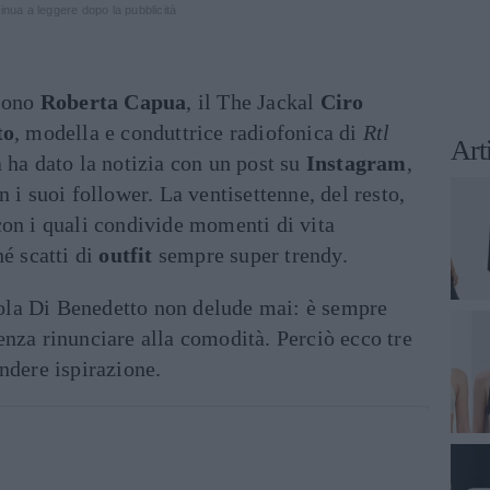
inua a leggere dopo la pubblicità
 sono
Roberta Capua
, il The Jackal
Ciro
to
, modella e conduttrice radiofonica di
Rtl
Art
 ha dato la notizia con un post su
Instagram
,
 i suoi follower. La ventisettenne, del resto,
con i quali condivide momenti di vita
hé scatti di
outfit
sempre super trendy.
Paola Di Benedetto non delude mai: è sempre
enza rinunciare alla comodità. Perciò ecco tre
ndere ispirazione.