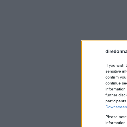
diredonna.
If you wish 
sensitive in
confirm you
Visualiz
continue se
information 
further disc
participants
Downstream 
Please note
information 