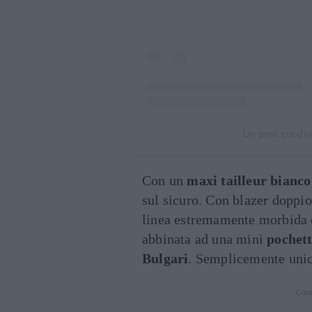
Un post condiv
Con un
maxi tailleur bianco
sul sicuro. Con blazer doppi
linea estremamente morbida e
abbinata ad una mini
pochet
Bulgari
. Semplicemente unic
Cont