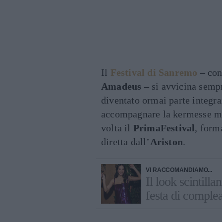
Il
Festival di Sanremo
– con
Amadeus
– si avvicina sempr
diventato ormai parte integr
accompagnare la kermesse mu
volta il
PrimaFestival
, form
diretta dall’
Ariston
.
VI RACCOMANDIAMO...
Il look scintill
festa di comple