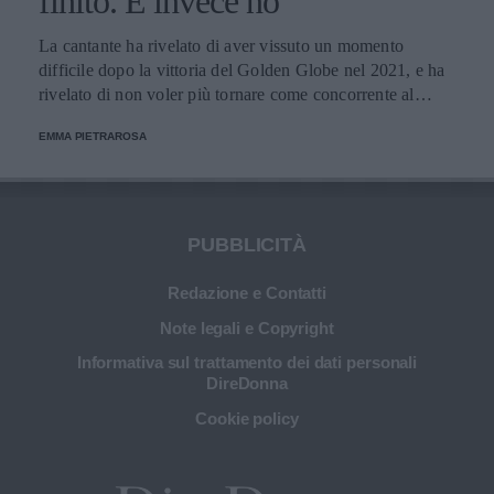
finito. E invece no"
La cantante ha rivelato di aver vissuto un momento
difficile dopo la vittoria del Golden Globe nel 2021, e ha
rivelato di non voler più tornare come concorrente al
Festival di Sanremo. Ecco le sue parole.
EMMA PIETRAROSA
PUBBLICITÀ
Redazione e Contatti
Note legali e Copyright
Informativa sul trattamento dei dati personali
DireDonna
Cookie policy