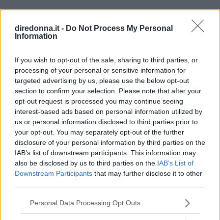
sono iniziati (e fanno sul serio)
diredonna.it -
Do Not Process My Personal
Fino al 50% di sconto su sneakers iconiche, activewear e
Information
accessori funzionali.
If you wish to opt-out of the sale, sharing to third parties, or
REDAZIONE DIREDONNA
processing of your personal or sensitive information for
targeted advertising by us, please use the below opt-out
section to confirm your selection. Please note that after your
opt-out request is processed you may continue seeing
interest-based ads based on personal information utilized by
us or personal information disclosed to third parties prior to
your opt-out. You may separately opt-out of the further
disclosure of your personal information by third parties on the
IAB’s list of downstream participants. This information may
also be disclosed by us to third parties on the
IAB’s List of
Downstream Participants
that may further disclose it to other
third parties.
Please note that this website/app uses one or more Google
Personal Data Processing Opt Outs
services and may gather and store information including but