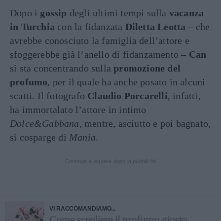
Dopo i
gossip
degli ultimi tempi sulla
vacanza
in Turchia
con la fidanzata
Diletta Leotta
– che
avrebbe conosciuto la famiglia dell’attore e
sfoggerebbe già l’anello di fidanzamento –
Can
si sta concentrando sulla
promozione del
profumo
, per il quale ha anche posato in alcuni
scatti. Il fotografo
Claudio Porcarelli
, infatti,
ha immortalato l’attore in intimo
Dolce&Gabbana
, mentre, asciutto e poi bagnato,
si cosparge di
Mania
.
Continua a leggere dopo la pubblicità
VI RACCOMANDIAMO...
Come scegliere il profumo giusto