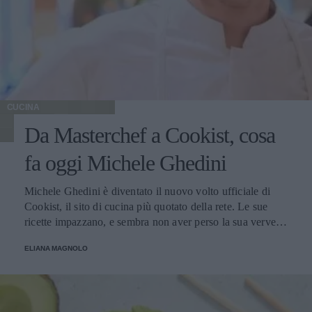
CUCINA
Da Masterchef a Cookist, cosa
fa oggi Michele Ghedini
Michele Ghedini è diventato il nuovo volto ufficiale di
Cookist, il sito di cucina più quotato della rete. Le sue
ricette impazzano, e sembra non aver perso la sua verve
dopo la sua eliminazione a Masterchef... Anzi, ci stà
ELIANA MAGNOLO
veramente stupendo.