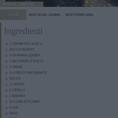
RICETTA
RICETTE
STORIA
RICETTA DEL GIORNO
RICETTE PER CENA
Ingredienti
1 CERNIA DA 1 KG E ½
250 G DI BURRO
¼ DI PANNA LIQUIDA
1 BICCHIERE D’ACETO
3 LIMONI
½ LITRO DI VINO BIANCO
SECCO
1 CAROTA
1 CIPOLLA
1 SEDANO
12 CODE DI SCAMPI
4 UVA
SALE