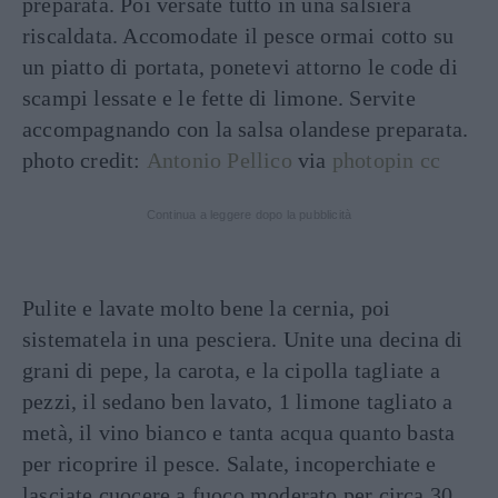
preparata. Poi versate tutto in una salsiera
riscaldata. Accomodate il pesce ormai cotto su
un piatto di portata, ponetevi attorno le code di
scampi lessate e le fette di limone. Servite
accompagnando con la salsa olandese preparata.
photo credit:
Antonio Pellico
via
photopin
cc
Continua a leggere dopo la pubblicità
Pulite e lavate molto bene la cernia, poi
sistematela in una pesciera. Unite una decina di
grani di pepe, la carota, e la cipolla tagliate a
pezzi, il sedano ben lavato, 1 limone tagliato a
metà, il vino bianco e tanta acqua quanto basta
per ricoprire il pesce. Salate, incoperchiate e
lasciate cuocere a fuoco moderato per circa 30