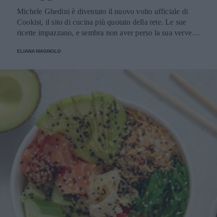
Michele Ghedini è diventato il nuovo volto ufficiale di
Cookist, il sito di cucina più quotato della rete. Le sue
ricette impazzano, e sembra non aver perso la sua verve
dopo la sua eliminazione a Masterchef... Anzi, ci stà
ELIANA MAGNOLO
veramente stupendo.