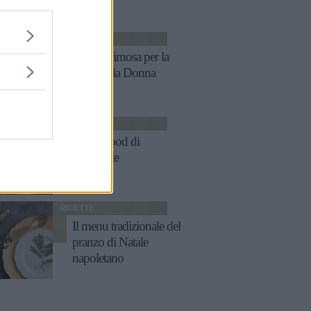
asparagi
RICETTE
Menu mimosa per la
Festa della Donna
RICETTE
Finger food di
Carnevale
RICETTE
Il menu tradizionale del
pranzo di Natale
napoletano