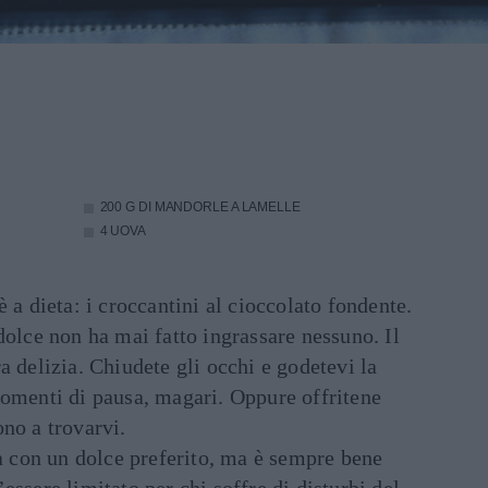
200 G DI MANDORLE A LAMELLE
4 UOVA
 a dieta: i croccantini al cioccolato fondente.
dolce non ha mai fatto ingrassare nessuno. Il
a delizia. Chiudete gli occhi e godetevi la
momenti di pausa, magari. Oppure offritene
no a trovarvi.
ta con un dolce preferito, ma è sempre bene
essere limitato per chi soffre di disturbi del