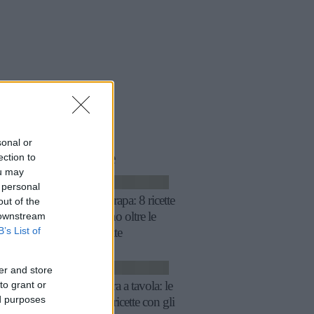
sonal or
le
storie
correlate
ection to
ou may
CUCINA
 personal
Cime di rapa: 8 ricette
out of the
che vanno oltre le
 downstream
B’s List of
orecchiette
RICETTE
er and store
Primavera a tavola: le
to grant or
ed purposes
migliori ricette con gli