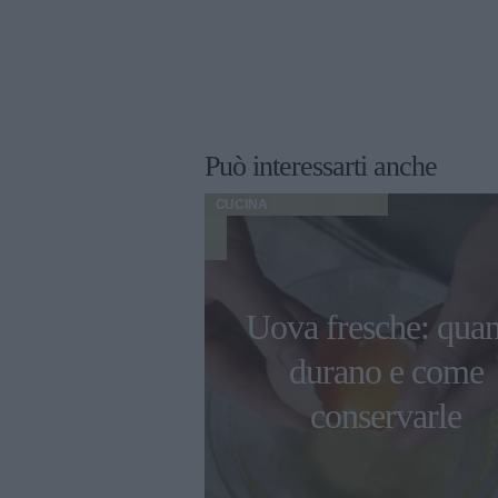
Può interessarti anche
CUCINA
limpiadi di
Uova fresche: qua
2022 gli chef
durano e come
erieri sono
conservarle
robot