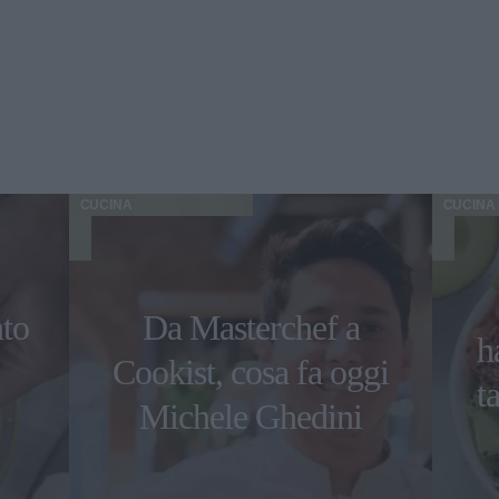
CUCINA
CUCINA
nto
Da Masterchef a
h
Cookist, cosa fa oggi
t
Michele Ghedini