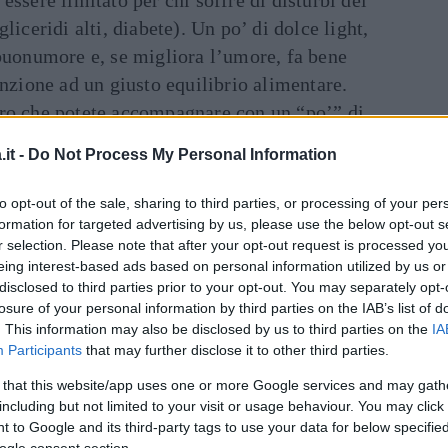
liceridi alti, diabete). Un po’ di dolce light,
 buonumore e, se migliora l’umore, fa bene
enzione ad un giusto equilibrio alimentare.
ro che potete accompagnare con un “po’” di
viderla.
it -
Do Not Process My Personal Information
c
to opt-out of the sale, sharing to third parties, or processing of your per
Dal
al sapore dolce e delicato,
formation for targeted advertising by us, please use the below opt-out s
r selection. Please note that after your opt-out request is processed y
a secca della tradizione
eing interest-based ads based on personal information utilized by us or
disclosed to third parties prior to your opt-out. You may separately opt-
a qualunque dessert.
losure of your personal information by third parties on the IAB’s list of
. This information may also be disclosed by us to third parties on the
IA
ppe,
Participants
that may further disclose it to other third parties.
°-10° C.
 that this website/app uses one or more Google services and may gath
including but not limited to your visit or usage behaviour. You may click 
 to Google and its third-party tags to use your data for below specifi