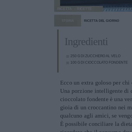
RICETTA
RICETTE
STORIA
RICETTA DEL GIORNO
Ingredienti
250 G DI ZUCCHERO AL VELO
100 G DI CIOCCOLATO FONDENTE
Ecco un extra goloso per chi è
Una porzione intelligente di 
cioccolato fondente è una ver
gioia di un croccantino nei 
qualcuno agli amici, se vengo
È possibile conciliare la die
ricordare che il consumo dev’