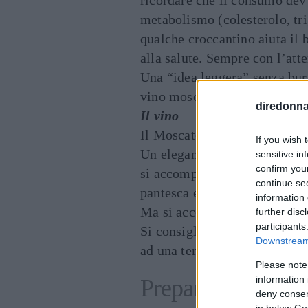
metabolismo (colesterolo, trig
qualche croccantino aiuta il
alla salute. Sempre con l’att
Una “idea leggera” senza bur
vino moscato se volete condi
diredonna.
Il vino
Il Moscato di Pantelleria Do
If you wish 
Un elegante vino da dessert d
sensitive in
confirm you
si accompagna alla pasticceri
continue se
pantesca e siciliana.
information 
Ma si accompagna benissimo 
further disc
participants
Si consiglia di servirlo in co
Downstream 
ad una temperatura di circa 8
Please note
information 
Preparazione
deny consent