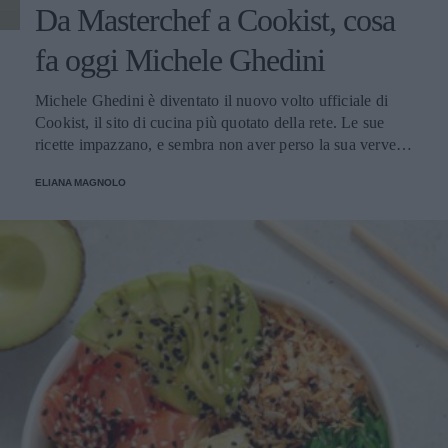
Da Masterchef a Cookist, cosa
fa oggi Michele Ghedini
Michele Ghedini è diventato il nuovo volto ufficiale di
Cookist, il sito di cucina più quotato della rete. Le sue
ricette impazzano, e sembra non aver perso la sua verve
dopo la sua eliminazione a Masterchef... Anzi, ci stà
ELIANA MAGNOLO
veramente stupendo.