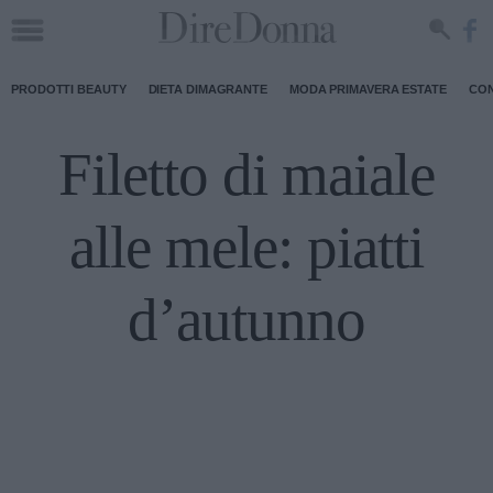
PRODOTTI BEAUTY
DIETA DIMAGRANTE
MODA PRIMAVERA ESTATE
CON
Filetto di maiale
alle mele: piatti
d’autunno