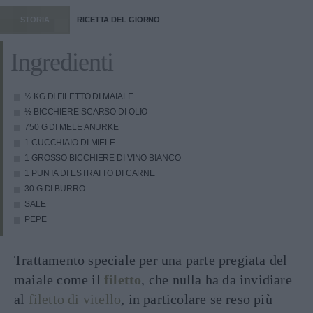
STORIA
RICETTA DEL GIORNO
Ingredienti
½ KG DI FILETTO DI MAIALE
½ BICCHIERE SCARSO DI OLIO
750 G DI MELE ANURKE
1 CUCCHIAIO DI MIELE
1 GROSSO BICCHIERE DI VINO BIANCO
1 PUNTA DI ESTRATTO DI CARNE
30 G DI BURRO
SALE
PEPE
Trattamento speciale per una parte pregiata del
maiale come il
filetto
, che nulla ha da invidiare
al
filetto di vitello
, in particolare se reso più