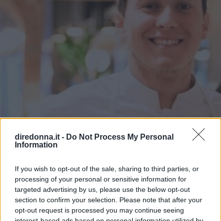
diredonna.it -
Do Not Process My Personal
Information
CUCINA
Da Masterchef a Cookist, cosa
If you wish to opt-out of the sale, sharing to third parties, or
processing of your personal or sensitive information for
fa oggi Michele Ghedini
targeted advertising by us, please use the below opt-out
section to confirm your selection. Please note that after your
Michele Ghedini è diventato il nuovo volto ufficiale di
opt-out request is processed you may continue seeing
interest-based ads based on personal information utilized by