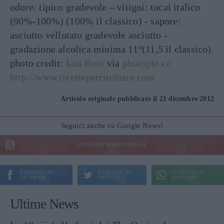
odore: tipico gradevole – vitigni: tocai italico
(90%-100%) (100% il classico) - sapore:
asciutto vellutato gradevole asciutto -
gradazione alcolica minima 11°(11,5 il classico).
photo credit:
Iaia Ross
via
photopin
cc
http://www.ricettepercucinare.com
Articolo originale pubblicato il 21 dicembre 2012
Seguici anche su Google News!
ENTRA NEL NOSTRO CANALE
CONDIVIDI SU
CONDIVIDI SU
CONDIVIDI SU
FACEBOOK
TWITTER
WHATSAPP
Ultime News