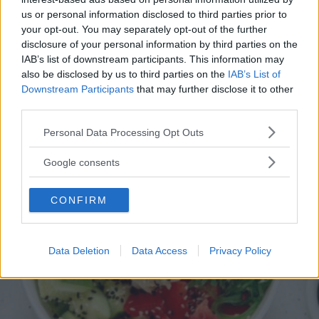
Cookist, il sito di cucina più quotato della rete. Le sue
us or personal information disclosed to third parties prior to
ricette impazzano, e sembra non aver perso la sua verve
your opt-out. You may separately opt-out of the further
dopo la sua eliminazione a Masterchef... Anzi, ci stà
disclosure of your personal information by third parties on the
ELIANA MAGNOLO
veramente stupendo.
IAB’s list of downstream participants. This information may
also be disclosed by us to third parties on the
IAB’s List of
Downstream Participants
that may further disclose it to other
third parties.
Please note that this website/app uses one or more Google
Personal Data Processing Opt Outs
services and may gather and store information including but
not limited to your visit or usage behaviour. You may click to
Google consents
grant or deny consent to Google and its third-party tags to
use your data for below specified purposes in below Google
CONFIRM
consent section.
Data Deletion
Data Access
Privacy Policy