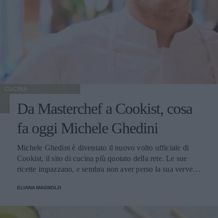
CUCINA
Da Masterchef a Cookist, cosa
fa oggi Michele Ghedini
Michele Ghedini è diventato il nuovo volto ufficiale di
Cookist, il sito di cucina più quotato della rete. Le sue
ricette impazzano, e sembra non aver perso la sua verve
dopo la sua eliminazione a Masterchef... Anzi, ci stà
ELIANA MAGNOLO
veramente stupendo.