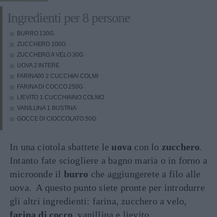
Ingredienti per 8 persone
BURRO
130G
ZUCCHERO
100G
ZUCCHERO A VELO
30G
UOVA
2 INTERE
FARINA00
2 CUCCHIAI COLMI
FARINA DI COCCO
250G
LIEVITO
1 CUCCHIAINO COLMO
VANILLINA
1 BUSTINA
GOCCE DI CIOCCOLATO
50G
In una ciotola sbattete le
uova
con lo
zucchero
.
Intanto fate sciogliere a bagno maria o in forno a
microonde il
burro
che aggiungerete a filo alle
uova. A questo punto siete pronte per introdurre
gli altri ingredienti: farina, zucchero a velo,
farina di cocco
, vanillina e lievito.