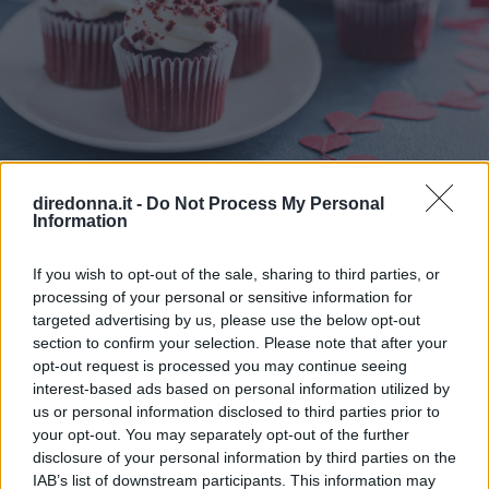
RICETTE
diredonna.it -
Do Not Process My Personal
Dolci romantici per San
Information
Valentino
If you wish to opt-out of the sale, sharing to third parties, or
processing of your personal or sensitive information for
Ricette romantiche per stupire il partner con cioccolato,
targeted advertising by us, please use the below opt-out
spezie e aromi: 5 dessert perfetti per festeggiare il giorno di
section to confirm your selection. Please note that after your
opt-out request is processed you may continue seeing
San Valentino
interest-based ads based on personal information utilized by
MARTINA PARENZAN
us or personal information disclosed to third parties prior to
your opt-out. You may separately opt-out of the further
disclosure of your personal information by third parties on the
IAB’s list of downstream participants. This information may