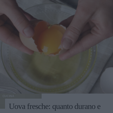
Preparazione dei biscotti vegani al cocco In una ciotola
unite la farina 00, 40 g di farina di cocco, lo zucchero, il
lievito e mescolate bene. Sbattete con una forchetta il latte,
l'olio di semi di girasole e il succo di limone e unitelo agli
altri ingredienti. Lavorate fino ad ottenere un impasto il più
possibile omogeneo. Con le mani umide formate delle
palline grosse come una noce e possibilmente delle stesse
dimensioni, passatele nella restante farina di cocco,
disponetele su una placca da forno ben distanziate tra loro
e premetele leggermente con le mani. Infornate a forno già
caldo a 180° C e cuocete per 15 minuti, sfornate, fate
raffreddare e servite.
CUCINA
Uova fresche: quanto durano e