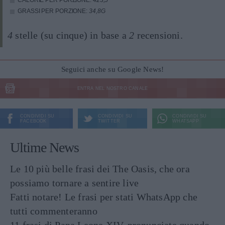
CALORIE PER PORZIONE:
423,5
GRASSI PER PORZIONE:
34,8G
4
stelle (su cinque) in base a
2
recensioni.
Seguici anche su Google News!
ENTRA NEL NOSTRO CANALE
CONDIVIDI SU
CONDIVIDI SU
CONDIVIDI SU
FACEBOOK
TWITTER
WHATSAPP
Ultime News
Le 10 più belle frasi dei The Oasis, che ora
possiamo tornare a sentire live
Fatti notare! Le frasi per stati WhatsApp che
tutti commenteranno