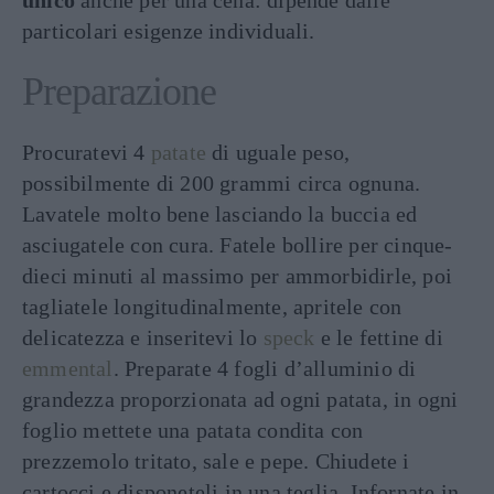
unico
anche per una cena: dipende dalle
particolari esigenze individuali.
Preparazione
Procuratevi 4
patate
di uguale peso,
possibilmente di 200 grammi circa ognuna.
Lavatele molto bene lasciando la buccia ed
asciugatele con cura. Fatele bollire per cinque-
dieci minuti al massimo per ammorbidirle, poi
tagliatele longitudinalmente, apritele con
delicatezza e inseritevi lo
speck
e le fettine di
emmental
. Preparate 4 fogli d’alluminio di
grandezza proporzionata ad ogni patata, in ogni
foglio mettete una patata condita con
prezzemolo tritato, sale e pepe. Chiudete i
cartocci e disponeteli in una teglia. Infornate in