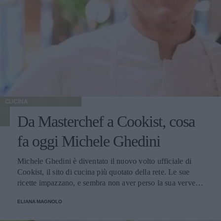
CUCINA
Da Masterchef a Cookist, cosa
fa oggi Michele Ghedini
Michele Ghedini è diventato il nuovo volto ufficiale di
Cookist, il sito di cucina più quotato della rete. Le sue
ricette impazzano, e sembra non aver perso la sua verve
dopo la sua eliminazione a Masterchef... Anzi, ci stà
ELIANA MAGNOLO
veramente stupendo.