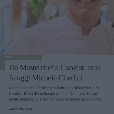
CUCINA
Da Masterchef a Cookist, cosa
fa oggi Michele Ghedini
Michele Ghedini è diventato il nuovo volto ufficiale di
Cookist, il sito di cucina più quotato della rete. Le sue
ricette impazzano, e sembra non aver perso la sua verve
dopo la sua eliminazione a Masterchef... Anzi, ci stà
ELIANA MAGNOLO
veramente stupendo.