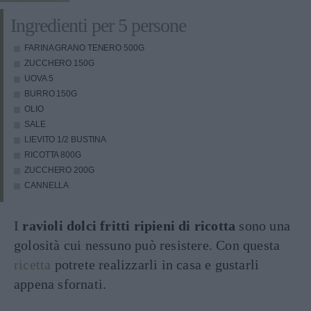
Ingredienti per 5 persone
FARINA GRANO TENERO
500G
ZUCCHERO
150G
UOVA
5
BURRO
150G
OLIO
SALE
LIEVITO
1/2 BUSTINA
RICOTTA
800G
ZUCCHERO
200G
CANNELLA
I
ravioli dolci fritti ripieni di ricotta
sono una
golosità cui nessuno può resistere. Con questa
ricetta
potrete realizzarli in casa e gustarli
appena sfornati.