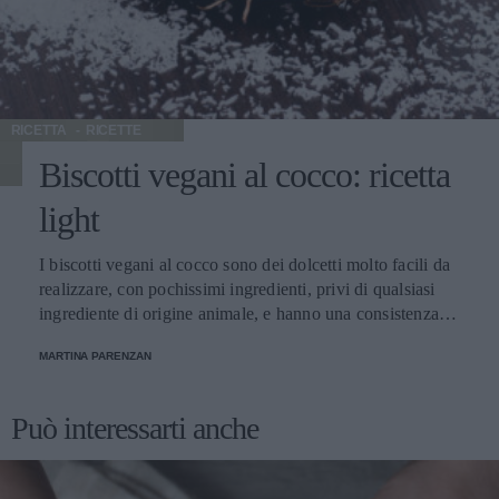
RICETTA
RICETTE
Biscotti vegani al cocco: ricetta
light
I biscotti vegani al cocco sono dei dolcetti molto facili da
realizzare, con pochissimi ingredienti, privi di qualsiasi
ingrediente di origine animale, e hanno una consistenza
friabile all'interno e croccante all'esterno. Ideali da servire
MARTINA PARENZAN
durante l'ora del tè o come pasticcino per accompagnare il
caffè, se ben conservati in una scatola di latta durano a
lungo. La farina di cocco è spesso utilizzata in pasticceria,
Può interessarti anche
in particolare quella vegana, per la realizzazione di dolci,
biscotti e prodotti da forno. Per realizzare questi biscotti
utilizzate un olio leggero e dal gusto neutro come quello di