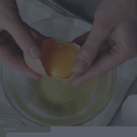
girasole o di riso, inoltre è importante non superiate il
tempo di cottura, perché potrebbero diventare troppo duri.
Preparazione dei biscotti vegani al cocco In una ciotola
unite la farina 00, 40 g di farina di cocco, lo zucchero, il
lievito e mescolate bene. Sbattete con una forchetta il latte,
l'olio di semi di girasole e il succo di limone e unitelo agli
altri ingredienti. Lavorate fino ad ottenere un impasto il più
possibile omogeneo. Con le mani umide formate delle
palline grosse come una noce e possibilmente delle stesse
dimensioni, passatele nella restante farina di cocco,
disponetele su una placca da forno ben distanziate tra loro
e premetele leggermente con le mani. Infornate a forno già
caldo a 180° C e cuocete per 15 minuti, sfornate, fate
raffreddare e servite.
CUCINA