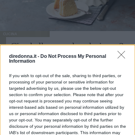
CUCINA
Ciambellone per la colazione: 3
ricette
diredonna.it -
Do Not Process My Personal
Information
Ciambellone morbido e facile: 3 ricette dolci per fare la
If you wish to opt-out of the sale, sharing to third parties, or
colazione, dal ciambellone all'olio extravergine di oliva
processing of your personal or sensitive information for
alla chiffon cake e bundt cake.
targeted advertising by us, please use the below opt-out
section to confirm your selection. Please note that after your
ELISA CECCUZZI
opt-out request is processed you may continue seeing
interest-based ads based on personal information utilized by
us or personal information disclosed to third parties prior to
your opt-out. You may separately opt-out of the further
disclosure of your personal information by third parties on the
IAB’s list of downstream participants. This information may