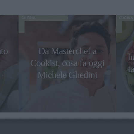
CUCINA
CUCINA
nto
Da Masterchef a
h
Cookist, cosa fa oggi
t
Michele Ghedini