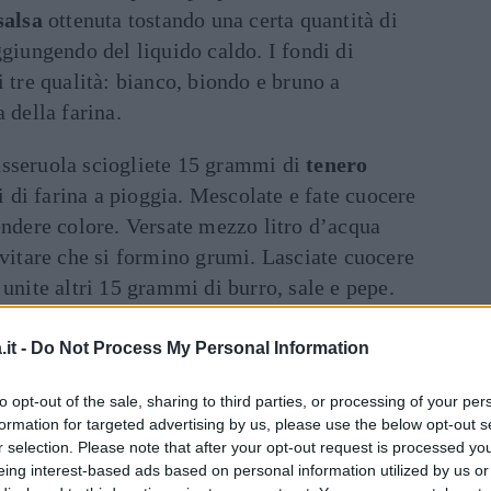
salsa
ottenuta tostando una certa quantità di
ggiungendo del liquido caldo. I fondi di
i tre qualità: bianco, biondo e bruno a
 della farina.
asseruola sciogliete 15 grammi di
tenero
 di farina a pioggia. Mescolate e fate cuocere
endere colore. Versate mezzo litro d’acqua
evitare che si formino grumi. Lasciate cuocere
 unite altri 15 grammi di burro, sale e pepe.
inua a leggere dopo la pubblicità
it -
Do Not Process My Personal Information
to opt-out of the sale, sharing to third parties, or processing of your per
formation for targeted advertising by us, please use the below opt-out s
e 50 grammi di burro; fatelo rosolare e
r selection. Please note that after your opt-out request is processed y
 di
farina bianca
. Mescolate e fatela
eing interest-based ads based on personal information utilized by us or