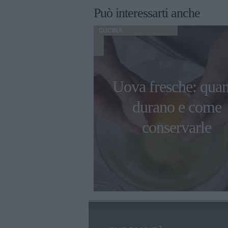
Può interessarti anche
CUCINA
limpiadi di
Uova fresche: qua
2022 gli chef
durano e come
erieri sono
conservarle
robot