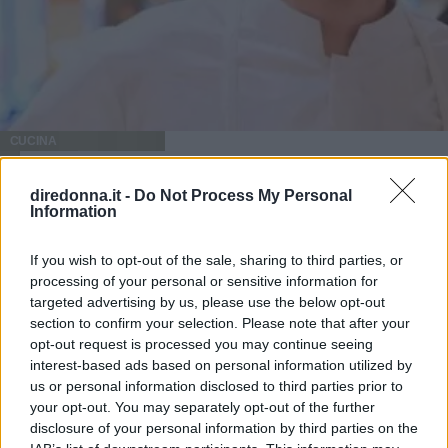
CUCINA
Da Masterchef a Cookist, cosa
diredonna.it -
Do Not Process My Personal
Information
fa oggi Michele Ghedini
If you wish to opt-out of the sale, sharing to third parties, or
Michele Ghedini è diventato il nuovo volto ufficiale di
processing of your personal or sensitive information for
Cookist, il sito di cucina più quotato della rete. Le sue
targeted advertising by us, please use the below opt-out
ricette impazzano, e sembra non aver perso la sua verve
section to confirm your selection. Please note that after your
dopo la sua eliminazione a Masterchef... Anzi, ci stà
opt-out request is processed you may continue seeing
ELIANA MAGNOLO
veramente stupendo.
interest-based ads based on personal information utilized by
us or personal information disclosed to third parties prior to
your opt-out. You may separately opt-out of the further
disclosure of your personal information by third parties on the