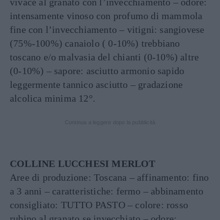
vivace al granato con l’invecchiamento – odore:
intensamente vinoso con profumo di mammola
fine con l’invecchiamento – vitigni: sangiovese
(75%-100%) canaiolo ( 0-10%) trebbiano
toscano e/o malvasia del chianti (0-10%) altre
(0-10%) – sapore: asciutto armonio sapido
leggermente tannico asciutto – gradazione
alcolica minima 12°.
Continua a leggere dopo la pubblicità
COLLINE LUCCHESI MERLOT
Aree di produzione: Toscana – affinamento: fino
a 3 anni – caratteristiche: fermo – abbinamento
consigliato: TUTTO PASTO – colore: rosso
rubino al granato se invecchiato – odore: