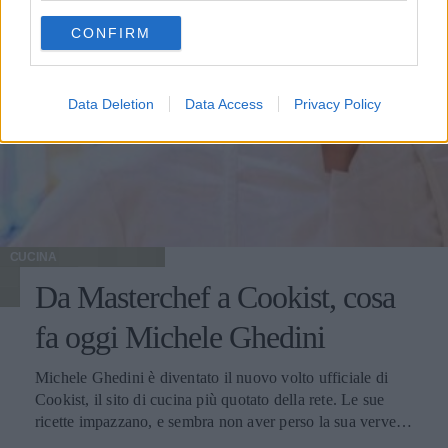
use your data for below specified purposes in below Google
CONFIRM
consent section.
Data Deletion
Data Access
Privacy Policy
CUCINA
Da Masterchef a Cookist, cosa
fa oggi Michele Ghedini
Michele Ghedini è diventato il nuovo volto ufficiale di
Cookist, il sito di cucina più quotato della rete. Le sue
ricette impazzano, e sembra non aver perso la sua verve
dopo la sua eliminazione a Masterchef... Anzi, ci stà