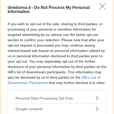
CUCINA
diredonna.it -
Do Not Process My Personal
Uova fresche: quanto durano e
Information
come conservarle
If you wish to opt-out of the sale, sharing to third parties, or
processing of your personal or sensitive information for
Come conservare le uova fresche e in che modo capire se
targeted advertising by us, please use the below opt-out
queste sono ancora buone da mangiare o se stiamo
section to confirm your selection. Please note that after your
mettendo in pericolo la nostra salute? Proviamo a
opt-out request is processed you may continue seeing
scoprirlo.
interest-based ads based on personal information utilized by
LAURA SANDRONI
us or personal information disclosed to third parties prior to
your opt-out. You may separately opt-out of the further
disclosure of your personal information by third parties on the
IAB’s list of downstream participants. This information may
also be disclosed by us to third parties on the
IAB’s List of
Downstream Participants
that may further disclose it to other
third parties.
Please note that this website/app uses one or more Google
Personal Data Processing Opt Outs
services and may gather and store information including but
not limited to your visit or usage behaviour. You may click to
Google consents
grant or deny consent to Google and its third-party tags to