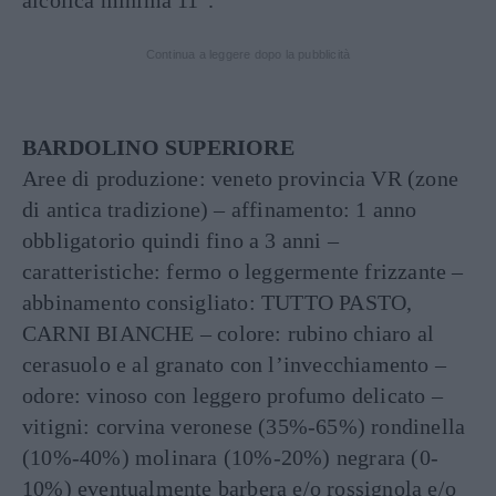
alcolica minima 11°.
Continua a leggere dopo la pubblicità
BARDOLINO SUPERIORE
Aree di produzione: veneto provincia VR (zone
di antica tradizione) – affinamento: 1 anno
obbligatorio quindi fino a 3 anni –
caratteristiche: fermo o leggermente frizzante –
abbinamento consigliato: TUTTO PASTO,
CARNI BIANCHE – colore: rubino chiaro al
cerasuolo e al granato con l’invecchiamento –
odore: vinoso con leggero profumo delicato –
vitigni: corvina veronese (35%-65%) rondinella
(10%-40%) molinara (10%-20%) negrara (0-
10%) eventualmente barbera e/o rossignola e/o