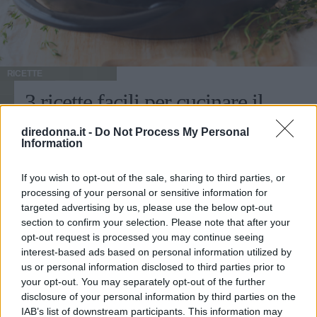
branchie e lavatelo accuratamente. Asciugatelo con la carta
da cucina. Preparate un trito grossolano con le erbe
aromatiche, lo spicchio d'aglio e il pepe nero in grani.
Farcite la pancia e le guance del pesce con 2/3 del
condimento e un pizzico di sale. Ponete il branzino in una
RICETTE
pirofila unta d'olio ricoprite con il trito rimasto, l'olio
3 ricette facili per cucinare il
extravergine e mezzo bicchiere di vino bianco
secco. Infornate a 180 °C per 40 minuti. Servite il pesce
pollo
caldissimo accompagnando con fette di limone.
diredonna.it -
Do Not Process My Personal
Information
Come cucinare il pollo in modo sano e leggero? Ecco 3
ricette che esaltano il sapore del pollo e che sono semplici
If you wish to opt-out of the sale, sharing to third parties, or
e veloci da fare.
processing of your personal or sensitive information for
targeted advertising by us, please use the below opt-out
MARTINA PARENZAN
section to confirm your selection. Please note that after your
opt-out request is processed you may continue seeing
interest-based ads based on personal information utilized by
Può interessarti anche
us or personal information disclosed to third parties prior to
your opt-out. You may separately opt-out of the further
disclosure of your personal information by third parties on the
IAB’s list of downstream participants. This information may