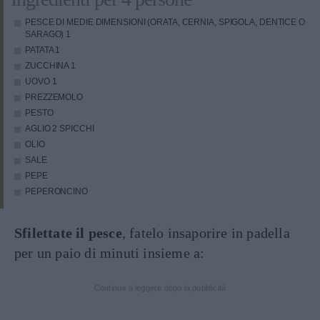
PESCE DI MEDIE DIMENSIONI (ORATA, CERNIA, SPIGOLA, DENTICE O
SARAGO)
1
PATATA
1
ZUCCHINA
1
UOVO
1
PREZZEMOLO
PESTO
AGLIO
2 SPICCHI
OLIO
SALE
PEPE
PEPERONCINO
Sfilettate il pesce
, fatelo insaporire in padella
per un paio di minuti insieme a:
Continua a leggere dopo la pubblicità