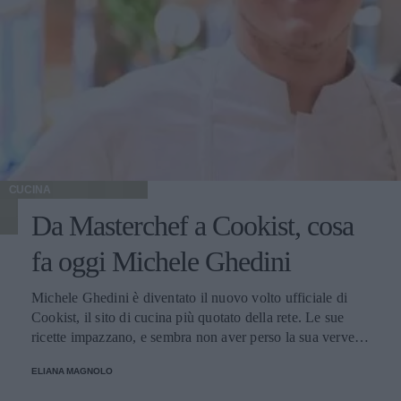
CUCINA
Da Masterchef a Cookist, cosa
fa oggi Michele Ghedini
Michele Ghedini è diventato il nuovo volto ufficiale di
Cookist, il sito di cucina più quotato della rete. Le sue
ricette impazzano, e sembra non aver perso la sua verve
dopo la sua eliminazione a Masterchef... Anzi, ci stà
ELIANA MAGNOLO
veramente stupendo.