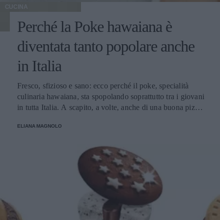
CUCINA
Perché la Poke hawaiana è
diventata tanto popolare anche
in Italia
Fresco, sfizioso e sano: ecco perché il poke, specialità
culinaria hawaiana, sta spopolando soprattutto tra i giovani
in tutta Italia. A scapito, a volte, anche di una buona pizza.
E voi di quale team siete: poke o pizza?
ELIANA MAGNOLO