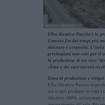
RICETTA
RICETTE
Elba Aleatico Passito è la p
Famoso fin dai tempi più ant
dolcezza e corposità. L’isola
privilegiata non solo per il
la produzione di un vino “div
clima e dei suoi terreni ricc
Zona di produzione e vitigni
Elba Aleatico Passito si prod
ma si può produrre in tutti i
Aleatico 100%, selezionate e
appassimento all’aria. Più p