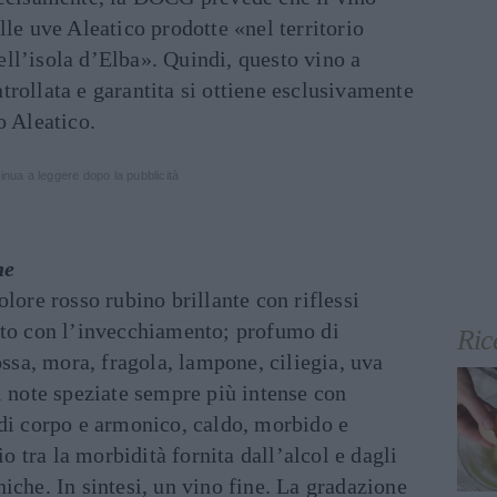
lle uve Aleatico prodotte «nel territorio
ll’isola d’Elba». Quindi, questo vino a
rollata e garantita si ottiene esclusivamente
o Aleatico.
inua a leggere dopo la pubblicità
he
lore rosso rubino brillante con riflessi
ato con l’invecchiamento; profumo di
Ric
ossa, mora, fragola, lampone, ciliegia, uva
i note speziate sempre più intense con
 di corpo e armonico, caldo, morbido e
io tra la morbidità fornita dall’alcol e dagli
iche. In sintesi, un vino fine. La gradazione