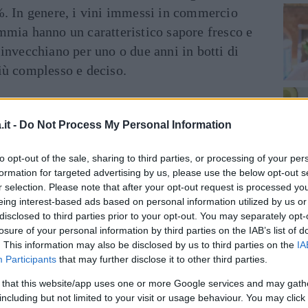
%. In genere, i vini immessi in commercio
mmia hanno un caratteristico sapore fresco e
invecchiano per uno o due anni in botti di
iù complesso e deciso.
 a tavola
ditazione, questo passito naturale non
it -
Do Not Process My Personal Information
a crostate di frutta, “schiaccia briaca” (un
to opt-out of the sale, sharing to third parties, or processing of your per
uvetta, pinoli, frutta secca e Aleatico),
formation for targeted advertising by us, please use the below opt-out s
e frutti di bosco e con pasticceria secca
r selection. Please note that after your opt-out request is processed y
ll’anice di Livorno. Bene all’abbinamento
eing interest-based ads based on personal information utilized by us or
disclosed to third parties prior to your opt-out. You may separately opt-
a base di cioccolata e frutti rossi e, in
losure of your personal information by third parties on the IAB’s list of
e. Un abbinamento inconsueto, ma di sicura
. This information may also be disclosed by us to third parties on the
IA
rmaggi erborinati come il Gorgonzola o il
Participants
that may further disclose it to other third parties.
virlo in piccoli calici a una temperatura
 that this website/app uses one or more Google services and may gath
including but not limited to your visit or usage behaviour. You may click 