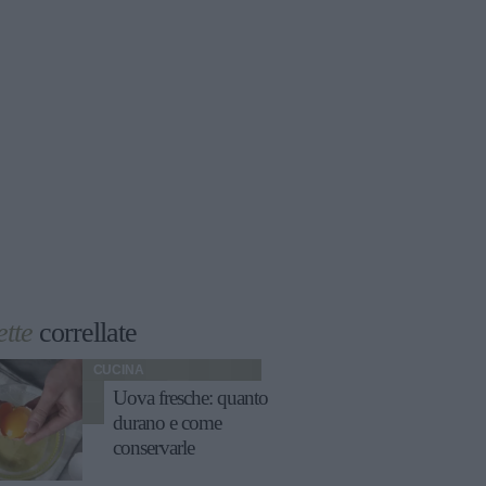
ette
correllate
CUCINA
Uova fresche: quanto
durano e come
conservarle