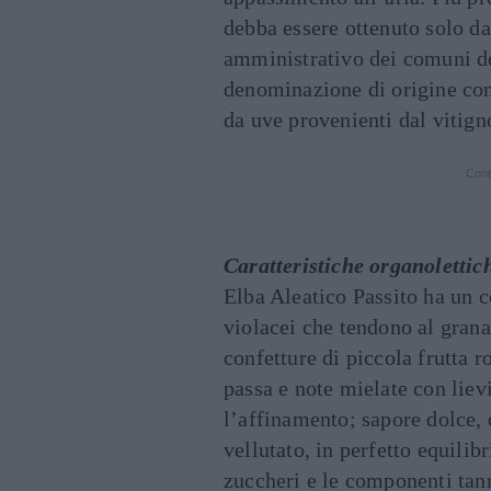
debba essere ottenuto solo da
amministrativo dei comuni de
denominazione di origine cont
da uve provenienti dal vitign
Cont
Caratteristiche organolettic
Elba Aleatico Passito ha un co
violacei che tendono al gran
confetture di piccola frutta r
passa e note mielate con liev
l’affinamento; sapore dolce,
vellutato, in perfetto equilibr
zuccheri e le componenti tann