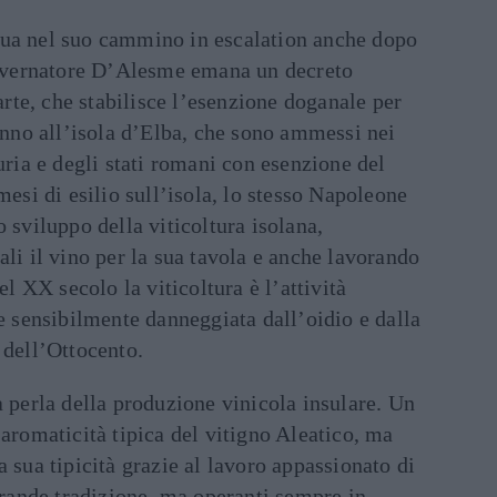
nua nel suo cammino in escalation anche dopo
 governatore D’Alesme emana un decreto
te, che stabilisce l’esenzione doganale per
fanno all’isola d’Elba, che sono ammessi nei
uria e degli stati romani con esenzione del
mesi di esilio sull’isola, lo stesso Napoleone
 sviluppo della viticoltura isolana,
ali il vino per la sua tavola e anche lavorando
el XX secolo la viticoltura è l’attività
se sensibilmente danneggiata dall’oidio e dalla
 dell’Ottocento.
a perla della produzione vinicola insulare. Un
’aromaticità tipica del vitigno Aleatico, ma
a sua tipicità grazie al lavoro appassionato di
 grande tradizione, ma operanti sempre in