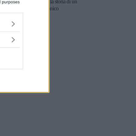
tiramisù: la storia di un
ed purposes
dolce iconico