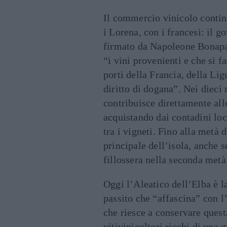
Il commercio vinicolo conti
i Lorena, con i francesi: il
firmato da Napoleone Bonapar
“i vini provenienti e che si 
porti della Francia, della Lig
diritto di dogana”. Nei dieci 
contribuisce direttamente allo
acquistando dai contadini loc
tra i vigneti. Fino alla metà d
principale dell’isola, anche 
fillossera nella seconda metà
Oggi l’Aleatico dell’Elba è l
passito che “affascina” con l
che riesce a conservare quest
vitivinicoltori ricchi di una