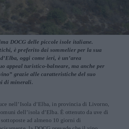
rima DOCG delle piccole isole italiane.
ichi, è preferito dai sommelier per la sua
 d’Elba, oggi come ieri, è un’area
 suo appeal turistico-balneare, ma anche per
ino” grazie alle caratteristiche del suo
hi di minerali.
uce nell’Isola d’Elba, in provincia di Livorno,
 comuni dell’isola d’Elba. È ottenuto da uve di
 sottoposte ad almeno 10 giorni di
recisamente, la DOCG prevede che il vino