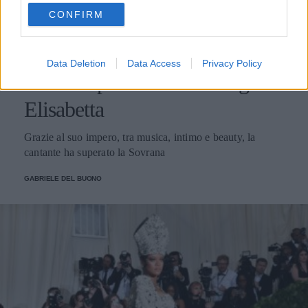
use your data for below specified purposes in below Google
CONFIRM
consent section.
GOSSIP
Data Deletion
Data Access
Privacy Policy
Rihanna più ricca della Regina
Elisabetta
Grazie al suo impero, tra musica, intimo e beauty, la
cantante ha superato la Sovrana
GABRIELE DEL BUONO