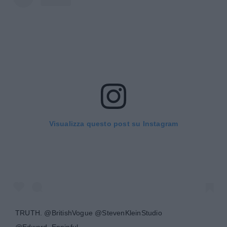
Visualizza questo post su Instagram
TRUTH. @BritishVogue @StevenKleinStudio
@Edward_Enninful