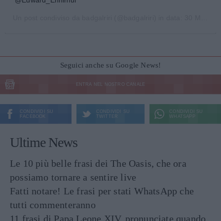
Un post condiviso da
badgalriri
(@badgalriri) in data:
30 Mar 2020 alle ore 1:17 PDT
Seguici anche su Google News!
ENTRA NEL NOSTRO CANALE
CONDIVIDI SU
CONDIVIDI SU
CONDIVIDI SU
FACEBOOK
TWITTER
WHATSAPP
Ultime News
Le 10 più belle frasi dei The Oasis, che ora
possiamo tornare a sentire live
Fatti notare! Le frasi per stati WhatsApp che
tutti commenteranno
11 frasi di Papa Leone XIV, pronunciate quando