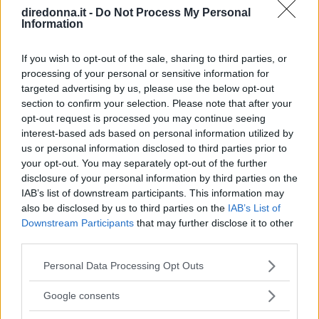
natura che prende ispirazione dai fiori
diredonna.it -
Do Not Process My Personal
Information
STEFANIA CICIRELLO
If you wish to opt-out of the sale, sharing to third parties, or
processing of your personal or sensitive information for
targeted advertising by us, please use the below opt-out
section to confirm your selection. Please note that after your
opt-out request is processed you may continue seeing
interest-based ads based on personal information utilized by
us or personal information disclosed to third parties prior to
your opt-out. You may separately opt-out of the further
disclosure of your personal information by third parties on the
IAB’s list of downstream participants. This information may
also be disclosed by us to third parties on the
IAB’s List of
Downstream Participants
that may further disclose it to other
third parties.
Please note that this website/app uses one or more Google
Personal Data Processing Opt Outs
services and may gather and store information including but
not limited to your visit or usage behaviour. You may click to
Google consents
grant or deny consent to Google and its third-party tags to