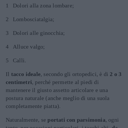
Dolori alla zona lombare;
Lombosciatalgia;
Dolori alle ginocchia;
Alluce valgo;
Calli.
Il
tacco ideale
, secondo gli ortopedici, è di
2 o 3
centimetri
, perché permette al piedi di
mantenere il giusto assetto articolare e una
postura naturale (anche meglio di una suola
completamente piatta).
Naturalmente, se
portati con parsimonia
, ogni
tanto, per occasioni particolari, i tacchi alti,
da