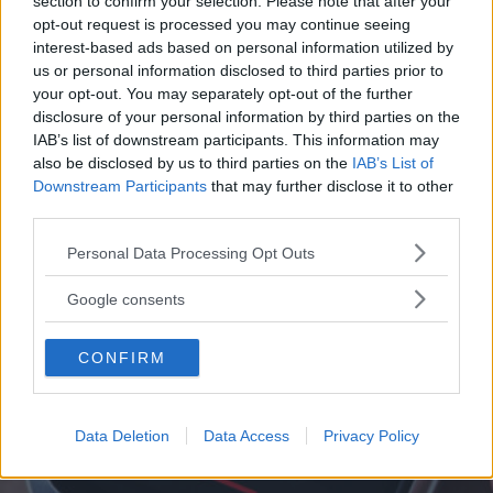
section to confirm your selection. Please note that after your
immaginario: Mare Fuori è una serie che non lascia
opt-out request is processed you may continue seeing
indifferenti. Ecco le migliori frasi pronunciate dai
interest-based ads based on personal information utilized by
personaggi.
us or personal information disclosed to third parties prior to
PERDITA DURANGO
your opt-out. You may separately opt-out of the further
disclosure of your personal information by third parties on the
IAB’s list of downstream participants. This information may
also be disclosed by us to third parties on the
IAB’s List of
Downstream Participants
that may further disclose it to other
third parties.
Please note that this website/app uses one or more Google
Personal Data Processing Opt Outs
services and may gather and store information including but
not limited to your visit or usage behaviour. You may click to
Google consents
grant or deny consent to Google and its third-party tags to
use your data for below specified purposes in below Google
CONFIRM
consent section.
Data Deletion
Data Access
Privacy Policy