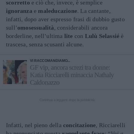
scorretto
e ciò che, invece, è semplice
ignoranza
e
maleducazione
. La cantante,
infatti, dopo aver espresso frasi di dubbio gusto
sull’
omosessualità
, considerabili ancora
borderline, nell’ultima
lite
con
Lulù Selassié
è
trascesa, senza scusanti alcune.
VI RACCOMANDIAMO...
GF vip, ancora screzi tra donne:
Katia Ricciarelli minaccia Nathaly
Caldonazzo
Continua a leggere dopo la pubblicità
Infatti, nel pieno della
concitazione
, Ricciarelli
ha pronunciato questa
raggelante
frase
: “
Vai a