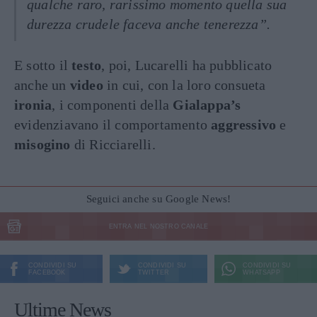
qualche raro, rarissimo momento quella sua
durezza crudele faceva anche tenerezza”.
E sotto il
testo
, poi, Lucarelli ha pubblicato
anche un
video
in cui, con la loro consueta
ironia
, i componenti della
Gialappa’s
evidenziavano il comportamento
aggressivo
e
misogino
di Ricciarelli.
Seguici anche su Google News!
ENTRA NEL NOSTRO CANALE
CONDIVIDI SU
CONDIVIDI SU
CONDIVIDI SU
FACEBOOK
TWITTER
WHATSAPP
Ultime News