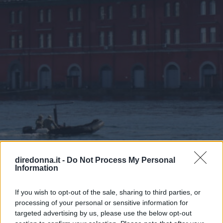
TV
diredonna.it -
Do Not Process My Personal
Information
Frasi di Mare Fuori: le più belle
e significative della serie cult
If you wish to opt-out of the sale, sharing to third parties, or
processing of your personal or sensitive information for
targeted advertising by us, please use the below opt-out
Dai Romeo e Giulietta di Napoli al riscatto in un Ipm