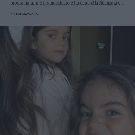
programma, si è inginocchiato e ha detto alla fidanzata che
era arrivato il momento giusto per chiederle di... andare a
ELIANA MAGNOLO
cena con lui!