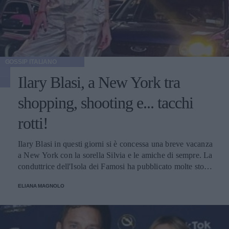
GOSSIP ITALIANO
Ilary Blasi, a New York tra
shopping, shooting e... tacchi
rotti!
Ilary Blasi in questi giorni si è concessa una breve vacanza
a New York con la sorella Silvia e le amiche di sempre. La
conduttrice dell'Isola dei Famosi ha pubblicato molte storie
su Instagram, una in particolare ha suscitato l'ilarità dei
ELIANA MAGNOLO
suoi numerosi follower.