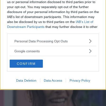
Francesco Totti e Noemi
us or personal information disclosed to third parties prior to
your opt-out. You may separately opt-out of the further
Bocchi, primo red carpet di
disclosure of your personal information by third parties on the
IAB’s list of downstream participants. This information may
coppia
also be disclosed by us to third parties on the
IAB’s List of
Downstream Participants
that may further disclose it to other
Francesco Totti e Noemi Bocchi sono volati a Dubai per il
third parties.
Globe Soccer Awards. I due non si nascondono più e
affrontano per la prima volta da coppia il red carpet del
Please note that this website/app uses one or more Google
Personal Data Processing Opt Outs
Gala Internazionale del calcio, mostrandosi più affiatati
services and may gather and store information including but
ELIANA MAGNOLO
not limited to your visit or usage behaviour. You may click to
che mai!
Google consents
grant or deny consent to Google and its third-party tags to
use your data for below specified purposes in below Google
CONFIRM
consent section.
Data Deletion
Data Access
Privacy Policy