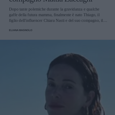
Dopo tante polemiche durante la gravidanza e qualche
gaffe della futura mamma, finalmente è nato Thiago, il
figlio dell'influencer Chiara Nasti e del suo compagno, il
calciatore Matta Zaccagni. Il lieto annuncio è stato
ELIANA MAGNOLO
condiviso sui social della coppia.