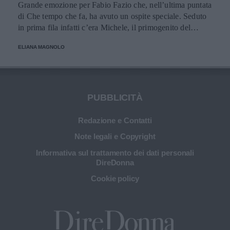
Grande emozione per Fabio Fazio che, nell’ultima puntata
di Che tempo che fa, ha avuto un ospite speciale. Seduto
in prima fila infatti c’era Michele, il primogenito del
conduttore, che per la prima volta è apparso in una
ELIANA MAGNOLO
trasmissione televisiva.
PUBBLICITÀ
Redazione e Contatti
Note legali e Copyright
Informativa sul trattamento dei dati personali
DireDonna
Cookie policy