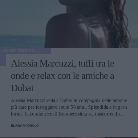
GOSSIP ITALIANO
Alessia Marcuzzi, tuffi tra le
onde e relax con le amiche a
Dubai
Alessia Marcuzzi vola a Dubai in compagnia delle amiche
più care per festeggiare i suoi 50 anni. Splendida e in gran
forma, la conduttrice di Boomerissima sta trascorrendo
giornate spensierate tra tuffi tra le onde, passeggiate
ELIANA MAGNOLO
rilassanti e cene nei ristoranti più chic della città!