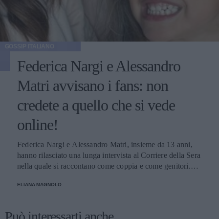
GOSSIP ITALIANO
Federica Nargi e Alessandro
Matri avvisano i fans: non
credete a quello che si vede
online!
Federica Nargi e Alessandro Matri, insieme da 13 anni,
hanno rilasciato una lunga intervista al Corriere della Sera
nella quale si raccontano come coppia e come genitori.
Innamorati più che mai, mettono in guardia i loro fans: non
ELIANA MAGNOLO
credete alle coppie che non litigano mai!
Può interessarti anche