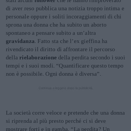
stati alcuni
follower
che le hanno rimproverato
di aver reso pubblica una notizia troppo intima e
personale oppure i soliti incoraggiamenti di chi
sprona una donna che ha subito un aborto
spontaneo a pensare subito a un’altra
gravidanza
. Fatto sta che l’ex gieffina ha
rivendicato il diritto di affrontare il percorso
della
rielaborazione
della perdita secondo i suoi
tempi e i suoi modi. “Quantificare questo tempo
non è possibile. Ogni donna è diversa”.
Continua a leggere dopo la pubblicità
La società corre veloce e pretende che una donna
si riprenda al più presto perché ci si deve
mostrare forti e in gamba. “La perdita? Un