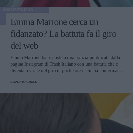
GOSSIP ITALIANO
Emma Marrone cerca un
fidanzato? La battuta fa il giro
del web
Emma Marrone ha risposto a una notizia pubblicata dalla
pagina Instagram di Trash Italiano con una battuta che è
diventata virale nel giro di poche ore e che ha confermato
la proverbiale vena autoironica della cantante salentina,
ELIANA MAGNOLO
una caratteristica tra le più apprezzate dai suoi fan.