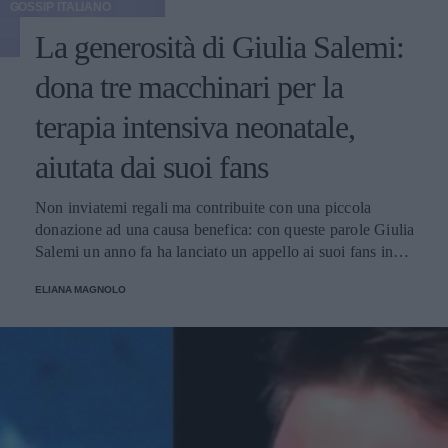
GOSSIP ITALIANO
La generosità di Giulia Salemi:
dona tre macchinari per la
terapia intensiva neonatale,
aiutata dai suoi fans
Non inviatemi regali ma contribuite con una piccola
donazione ad una causa benefica: con queste parole Giulia
Salemi un anno fa ha lanciato un appello ai suoi fans in
occasione del suo compleanno e ha raccolto una cifra
ELIANA MAGNOLO
considerevole utilizzata per l'acquisto di macchinari
destinati all'ospedale Bambin Gesù di Roma.