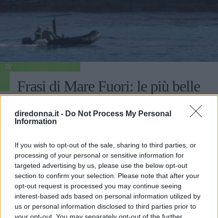
TV
Frasi di Mare Fuori: le più belle
e significative della serie cult
diredonna.it -
Do Not Process My Personal
Information
Dai Romeo e Giulietta di Napoli al riscatto in un Ipm
immaginario: Mare Fuori è una serie che non lascia
If you wish to opt-out of the sale, sharing to third parties, or
indifferenti. Ecco le migliori frasi pronunciate dai
processing of your personal or sensitive information for
personaggi.
targeted advertising by us, please use the below opt-out
PERDITA DURANGO
section to confirm your selection. Please note that after your
opt-out request is processed you may continue seeing
interest-based ads based on personal information utilized by
us or personal information disclosed to third parties prior to
your opt-out. You may separately opt-out of the further