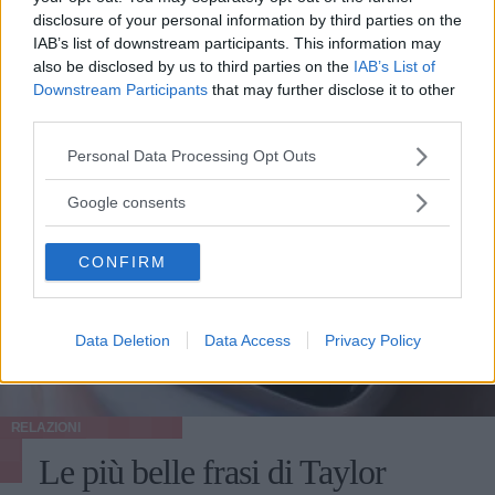
disclosure of your personal information by third parties on the
IAB’s list of downstream participants. This information may
also be disclosed by us to third parties on the
IAB’s List of
Downstream Participants
that may further disclose it to other
third parties.
Please note that this website/app uses one or more Google
Personal Data Processing Opt Outs
services and may gather and store information including but
not limited to your visit or usage behaviour. You may click to
Google consents
grant or deny consent to Google and its third-party tags to
use your data for below specified purposes in below Google
CONFIRM
consent section.
Data Deletion
Data Access
Privacy Policy
RELAZIONI
Le più belle frasi di Taylor