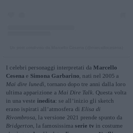
Un post condiviso da Marcello Cesena (@marcellocesena)
I celebri personaggi interpretati da
Marcello
Cesena
e
Simona Garbarino
, nati nel 2005 a
Mai dire lunedì
, tornano dopo tre anni dalla loro
ultima apparizione a
Mai Dire Talk
. Questa volta
in una veste
inedita
: se all’inizio gli sketch
erano ispirati all’atmosfera di
Elisa di
Rivombrosa
, la versione 2021 prende spunto da
Bridgerton
, la famosissima
serie tv
in costume