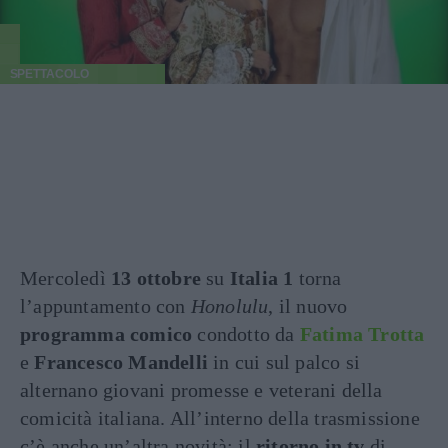
SPETTACOLO
Mercoledì
13 ottobre
su
Italia 1
torna
l’appuntamento con
Honolulu
, il nuovo
programma comico
condotto da
Fatima Trotta
e
Francesco Mandelli
in cui sul palco si
alternano giovani promesse e veterani della
comicità italiana. All’interno della trasmissione
c’è anche un’altra novità: il
ritorno in tv
di