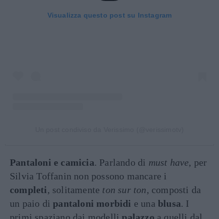
Visualizza questo post su Instagram
Un post condiviso da Verissimo (@verissimotv)
Pantaloni e camicia
. Parlando di
must have
, per
Silvia Toffanin non possono mancare i
completi
, solitamente
ton sur ton
, composti da
un paio di
pantaloni morbidi
e una
blusa
. I
primi spaziano dai modelli
palazzo
a quelli dal