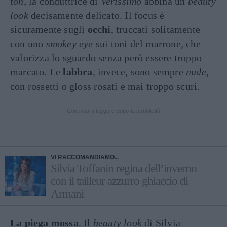
ton
, la conduttrice di
Verissimo
abbina un
beauty
look
decisamente delicato. Il focus è
sicuramente sugli
occhi
, truccati solitamente
con uno
smokey eye
sui toni del marrone, che
valorizza lo sguardo senza però essere troppo
marcato. Le
labbra
, invece, sono sempre
nude
,
con rossetti o gloss rosati e mai troppo scuri.
Continua a leggere dopo la pubblicità
VI RACCOMANDIAMO...
Silvia Toffanin regina dell’inverno
con il tailleur azzurro ghiaccio di
Armani
La piega mossa
. Il
beauty look
di Silvia