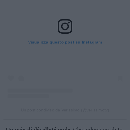
Visualizza questo post su Instagram
Un post condiviso da Verissimo (@verissimotv)
Un paio di décolleté nude
. Che indossi un abito