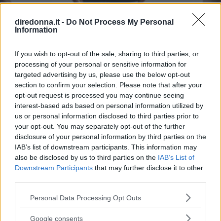
diredonna.it -
Do Not Process My Personal
Information
BORSE
If you wish to opt-out of the sale, sharing to third parties, or
processing of your personal or sensitive information for
Borse: 5 tendenze chiave
targeted advertising by us, please use the below opt-out
section to confirm your selection. Please note that after your
autunno/inverno che dominano
opt-out request is processed you may continue seeing
le strade
interest-based ads based on personal information utilized by
us or personal information disclosed to third parties prior to
your opt-out. You may separately opt-out of the further
Dalle maxi bag da giorno alle scintillanti evening bag,
disclosure of your personal information by third parties on the
passando per tutte le nuances del rosso e del marrine che
IAB’s list of downstream participants. This information may
scaldano l’inverno: ecco le cinque tendenze borse che
also be disclosed by us to third parties on the
IAB’s List of
stanno già riscrivendo lo street style della stagione.
Downstream Participants
that may further disclose it to other
REDAZIONE DIREDONNA
third parties.
Please note that this website/app uses one or more Google
Personal Data Processing Opt Outs
services and may gather and store information including but
not limited to your visit or usage behaviour. You may click to
Google consents