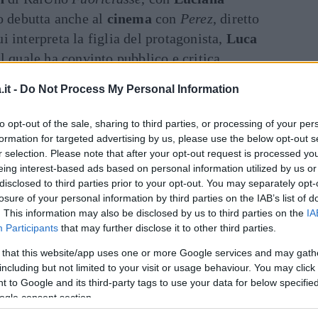
o debutta anche al
cinema
con
Perez
, diretto
cui interpreta la figlia del protagonista,
Luca
l quale ha convinto pubblico e critica,
glielmo Biraghi
ai
Nastri d’argento
.
it -
Do Not Process My Personal Information
Art
inua a leggere dopo la pubblicità
to opt-out of the sale, sharing to third parties, or processing of your per
formation for targeted advertising by us, please use the below opt-out s
r selection. Please note that after your opt-out request is processed y
eing interest-based ads based on personal information utilized by us or
chermo con
I babysitter
, commedia con
Paolo
disclosed to third parties prior to your opt-out. You may separately opt-
e
Francesco Mandelli
, mentre in tv veste i
losure of your personal information by third parties on the IAB’s list of
 di RaiUno
È arrivata la felicità
. Nello stesso
. This information may also be disclosed by us to third parties on the
IA
Participants
that may further disclose it to other third parties.
 volta Alex ne
I bastardi di Pizzofalcone
, ruolo
amente al grande pubblico e che porta avanti
 that this website/app uses one or more Google services and may gath
including but not limited to your visit or usage behaviour. You may click 
 al fianco di
Luca Argentero
in
DOC – Nelle
 to Google and its third-party tags to use your data for below specifi
cializzanda di medicina interna.
ogle consent section.