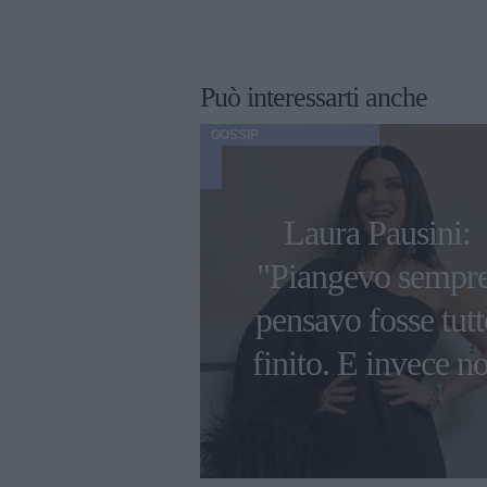
Può interessarti anche
GOSSIP
o 2023, il
Laura Pausini:
fficiale per il
"Piangevo sempre
 di Furore di
pensavo fosse tutt
 e Chiara
finito. E invece n