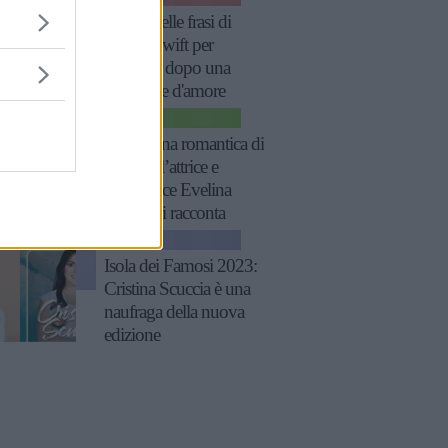
Le più belle frasi di
Taylor Swift per
rinascere dopo una
delusione d'amore
CINEMA
“Sono una romantica di
natura”: l’attrice e
produttrice Evelina
Manna si racconta
NEWS
Isola dei Famosi 2023:
Cristina Scuccia è una
naufraga della nuova
edizione