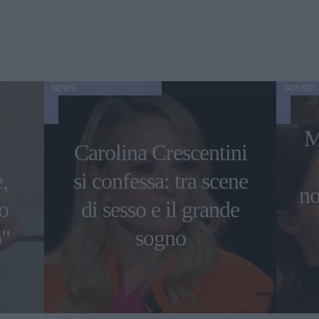
NEWS
GOSSIP
M
Carolina Crescentini
,
si confessa: tra scene
no
o
di sesso e il grande
o"
sogno