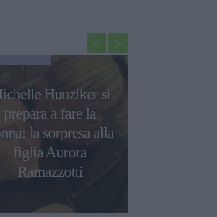
NEWS
ichelle Hunziker si
Rihanna svel
prepara a fare la
sul suo s
nna: la sorpresa alla
Superbowl
figlia Aurora
sulla sua
Ramazzotti
musi