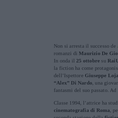
Non si arresta il successo de
romanzi di
Maurizio De Gio
In onda il
25 ottobre
su
Rai
la fiction ha come protagoni
dell’Ispettore
Giuseppe Loj
“Alex” Di Nardo
, una giova
fantasmi del suo passato. Ad 
Classe 1994, l’attrice ha stud
cinematografia di Roma
, p
seconda stagione della
fictio