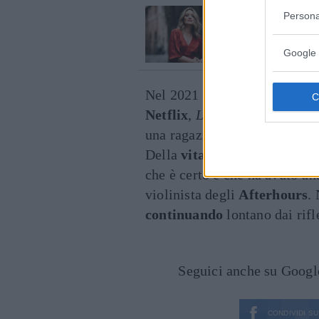
VI RACCOMANDIAMO...
Persona
Chi è Carolina C
di Pizzofalcone
Google 
Nel 2021 ha debuttato come p
Netflix
,
Luna Park
, che racc
una ragazza della
Roma ben
Della
vita privata
di Simona 
che è certo è che ha avuto u
violinista degli
Afterhours
. 
continuando
lontano dai rifle
Seguici anche su Goog
CONDIVIDI SU