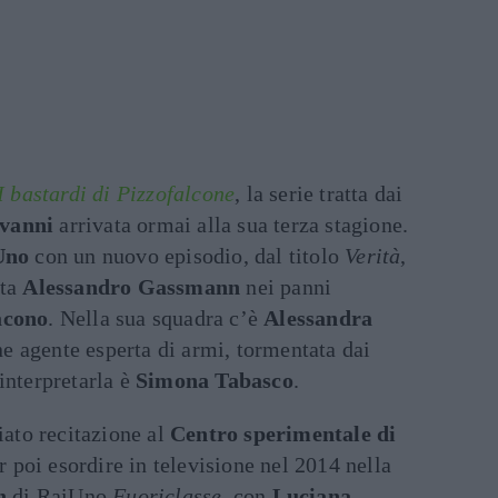
I bastardi di Pizzofalcone
, la serie tratta dai
vanni
arrivata ormai alla sua terza stagione.
Uno
con un nuovo episodio, dal titolo
Verità
,
sta
Alessandro Gassmann
nei panni
acono
. Nella sua squadra c’è
Alessandra
ne agente esperta di armi, tormentata dai
interpretarla è
Simona Tabasco
.
iato recitazione al
Centro sperimentale di
er poi esordire in televisione nel 2014 nella
n
di RaiUno
Fuoriclasse
, con
Luciana