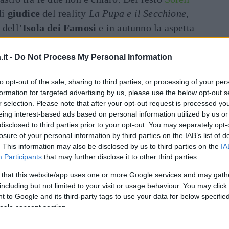
di
giudice
del reality
La Pupa e il Secchione
,
 dell’
Isola dei Famosi
e in autunno la aspetta
o. Che non abbia ancora digerito l’uscita
it -
Do Not Process My Personal Information
Art
to opt-out of the sale, sharing to third parties, or processing of your per
inua a leggere dopo la pubblicità
formation for targeted advertising by us, please use the below opt-out s
r selection. Please note that after your opt-out request is processed y
eing interest-based ads based on personal information utilized by us or
assiè
non le manda a dire. A breve infatti ci
disclosed to third parties prior to your opt-out. You may separately opt-
losure of your personal information by third parties on the IAB’s list of
ella bella principessa. Uscita dalla casa con
. This information may also be disclosed by us to third parties on the
IA
tagonista
di tantissime campagne
Participants
that may further disclose it to other third parties.
ia rivista spesso con altri ex concorrenti del
 that this website/app uses one or more Google services and may gath
 la ritraggono con la bionda Soleil. Non resta
including but not limited to your visit or usage behaviour. You may click 
re se dopo il like sorgerà una piccola
 to Google and its third-party tags to use your data for below specifi
ogle consent section.