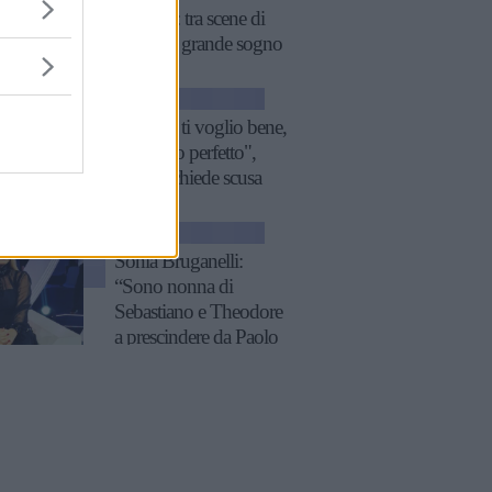
confessa: tra scene di
sesso e il grande sogno
NEWS
"Ariston ti voglio bene,
non sono perfetto",
Blanco chiede scusa
NEWS
Sonia Bruganelli:
“Sono nonna di
Sebastiano e Theodore
a prescindere da Paolo
Bonolis”