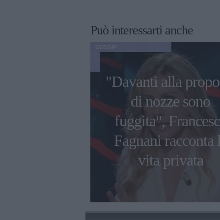
Può interessarti anche
GOSSIP
"Davanti alla propo
 Incontrada,
di nozze sono
e sul set di
fuggita", Frances
nnocenti 2.
Fagnani racconta 
rra dolorante"
vita privata