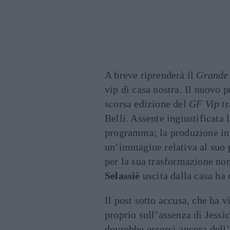
A breve riprenderà il
Grande 
vip di casa nostra. Il nuovo 
scorsa edizione del
GF Vip
tr
Belli. Assente ingiustificata 
programma; la produzione in
un’immagine relativa al suo 
per la sua trasformazione no
Selassiè
uscita dalla casa ha 
Il post sotto accusa, che ha v
proprio sull’assenza di Jessi
dovrebbe esserci ancora dell’