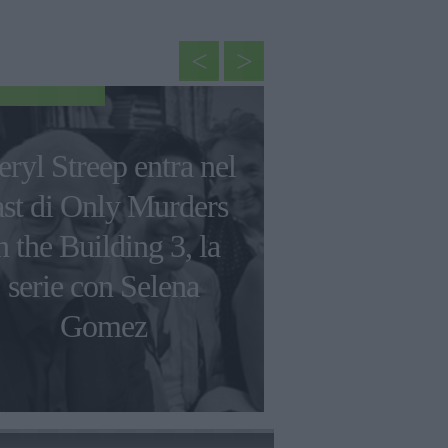
TV
ryl Streep entra nel
And Just Lik
ast di Only Murders
Carrie e A
n the Building 3, la
per mano (
serie con Selena
nelle foto 
Gomez