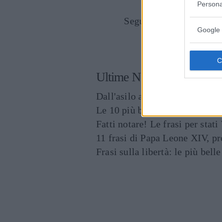
Persona
Seguici anche su Goog
Google 
CONDIVIDI SU
Ultime News
Dall'asilo all'università, la t
Le 10 più belle frasi dei The O
Fatti notare! Le frasi per st
11 frasi di Papa Leone XIV, p
Frasi sulla libertà: le più bell