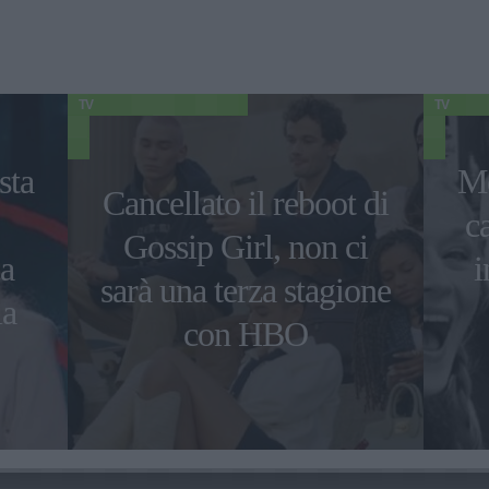
TV
TV
sta
Me
Cancellato il reboot di
c
Gossip Girl, non ci
ca
i
sarà una terza stagione
la
con HBO