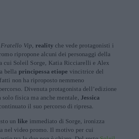
Fratello Vip
,
reality
che vede protagonisti i
promo ripropone alcuni dei personaggi della
a cui Soleil Sorge, Katia Ricciarelli e Alex
la bella
principessa etiope
vincitrice del
fatti non ha riproposto nemmeno
percorso. Divenuta protagonista dell’edizione
n solo fisica ma anche mentale,
Jessica
continuato il suo percorso di ripresa.
isto un
like
immediato di Sorge, ironizza
ca nel video promo. Il motivo per cui
astio tra le due non è chiaro. Del resto
Soleil