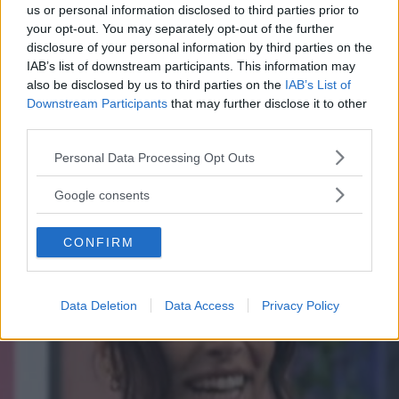
Francesco Totti e Noemi
us or personal information disclosed to third parties prior to
your opt-out. You may separately opt-out of the further
Bocchi, primo red carpet di
disclosure of your personal information by third parties on the
IAB’s list of downstream participants. This information may
coppia
also be disclosed by us to third parties on the
IAB’s List of
Downstream Participants
that may further disclose it to other
Francesco Totti e Noemi Bocchi sono volati a Dubai per il
third parties.
Globe Soccer Awards. I due non si nascondono più e
Please note that this website/app uses one or more Google
affrontano per la prima volta da coppia il red carpet del
Personal Data Processing Opt Outs
services and may gather and store information including but
Gala Internazionale del calcio, mostrandosi più affiatati
not limited to your visit or usage behaviour. You may click to
ELIANA MAGNOLO
che mai!
Google consents
grant or deny consent to Google and its third-party tags to
use your data for below specified purposes in below Google
CONFIRM
consent section.
Data Deletion
Data Access
Privacy Policy