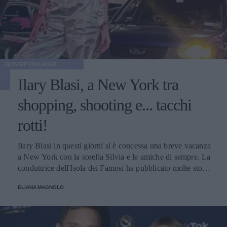
GOSSIP ITALIANO
Ilary Blasi, a New York tra
shopping, shooting e... tacchi
rotti!
Ilary Blasi in questi giorni si è concessa una breve vacanza
a New York con la sorella Silvia e le amiche di sempre. La
conduttrice dell'Isola dei Famosi ha pubblicato molte storie
su Instagram, una in particolare ha suscitato l'ilarità dei
ELIANA MAGNOLO
suoi numerosi follower.