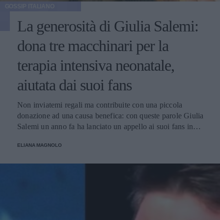
GOSSIP ITALIANO
La generosità di Giulia Salemi:
dona tre macchinari per la
terapia intensiva neonatale,
aiutata dai suoi fans
Non inviatemi regali ma contribuite con una piccola
donazione ad una causa benefica: con queste parole Giulia
Salemi un anno fa ha lanciato un appello ai suoi fans in
occasione del suo compleanno e ha raccolto una cifra
ELIANA MAGNOLO
considerevole utilizzata per l'acquisto di macchinari
destinati all'ospedale Bambin Gesù di Roma.