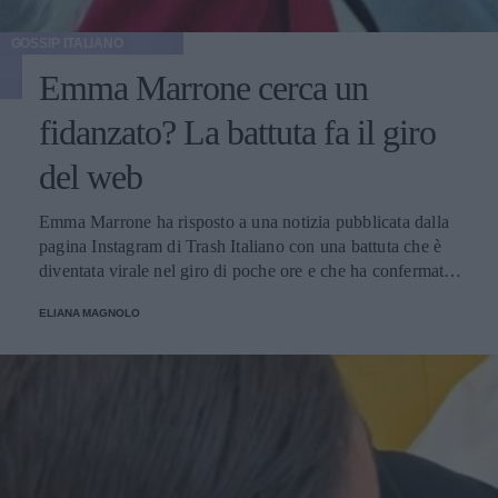
GOSSIP ITALIANO
Emma Marrone cerca un
fidanzato? La battuta fa il giro
del web
Emma Marrone ha risposto a una notizia pubblicata dalla
pagina Instagram di Trash Italiano con una battuta che è
diventata virale nel giro di poche ore e che ha confermato
la proverbiale vena autoironica della cantante salentina,
ELIANA MAGNOLO
una caratteristica tra le più apprezzate dai suoi fan.