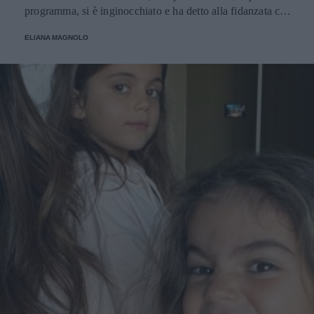
programma, si è inginocchiato e ha detto alla fidanzata che
era arrivato il momento giusto per chiederle di... andare a
ELIANA MAGNOLO
cena con lui!