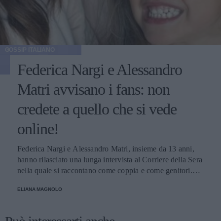
GOSSIP ITALIANO
Federica Nargi e Alessandro
Matri avvisano i fans: non
credete a quello che si vede
online!
Federica Nargi e Alessandro Matri, insieme da 13 anni,
hanno rilasciato una lunga intervista al Corriere della Sera
nella quale si raccontano come coppia e come genitori.
Innamorati più che mai, mettono in guardia i loro fans: non
ELIANA MAGNOLO
credete alle coppie che non litigano mai!