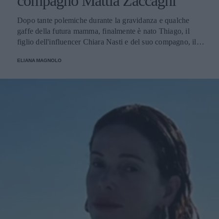
compagno Mattia Zaccagni
Dopo tante polemiche durante la gravidanza e qualche
gaffe della futura mamma, finalmente è nato Thiago, il
figlio dell'influencer Chiara Nasti e del suo compagno, il
calciatore Matta Zaccagni. Il lieto annuncio è stato
ELIANA MAGNOLO
condiviso sui social della coppia.