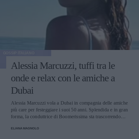
GOSSIP ITALIANO
Alessia Marcuzzi, tuffi tra le
onde e relax con le amiche a
Dubai
Alessia Marcuzzi vola a Dubai in compagnia delle amiche
più care per festeggiare i suoi 50 anni. Splendida e in gran
forma, la conduttrice di Boomerissima sta trascorrendo
giornate spensierate tra tuffi tra le onde, passeggiate
ELIANA MAGNOLO
rilassanti e cene nei ristoranti più chic della città!