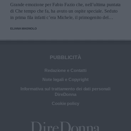
Grande emozione per Fabio Fazio che, nell’ultima puntata
di Che tempo che fa, ha avuto un ospite speciale. Seduto
in prima fila infatti c’era Michele, il primogenito del
conduttore, che per la prima volta è apparso in una
ELIANA MAGNOLO
trasmissione televisiva.
PUBBLICITÀ
Redazione e Contatti
Note legali e Copyright
Informativa sul trattamento dei dati personali
DireDonna
Cookie policy