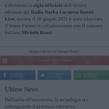
è diventato la
sigla ufficiale
dell’ultima
edizione del
Radio Norba Cornetto Battiti
Live
, mentre il 18 giugno 2021 è stato rilasciato
il brano
Falene
in collaborazione con il cantante
italiano
Michele Bravi
.
Seguici anche su Google News!
ENTRA NEL NOSTRO CANALE
CONDIVIDI SU
CONDIVIDI SU
CONDIVIDI SU
FACEBOOK
TWITTER
WHATSAPP
Ultime News
Dall'asilo all'università, la tecnologia sta
ridisegnando il processo educativo