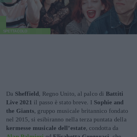
SPETTACOLO
Da
Sheffield
, Regno Unito, al palco di
Battiti
Live 2021
il passo è stato breve. I
Sophie and
the Giants
, gruppo musicale britannico fondato
nel 2015, si esibiranno nella terza puntata della
kermesse musicale dell’estate
, condotta da
Alan Palmieri
ed
Elisabetta Gregoraci
, che –