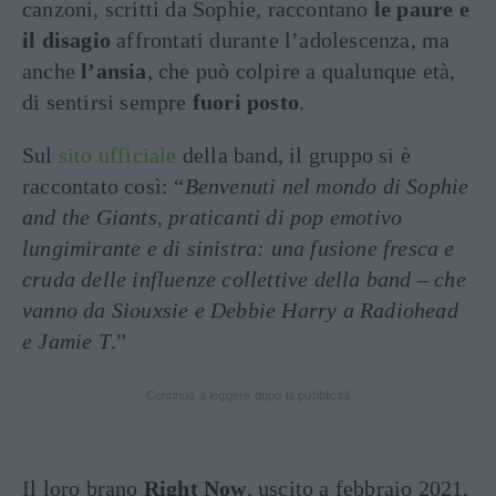
canzoni, scritti da Sophie, raccontano
le paure e
il disagio
affrontati durante l’adolescenza, ma
anche
l’ansia
, che può colpire a qualunque età,
di sentirsi sempre
fuori posto
.
Sul
sito ufficiale
della band, il gruppo si è
raccontato così: “
Benvenuti nel mondo di Sophie
and the Giants, praticanti di pop emotivo
lungimirante e di sinistra: una fusione fresca e
cruda delle influenze collettive della band
–
che
vanno da Siouxsie e Debbie Harry a Radiohead
e Jamie T
.”
Continua a leggere dopo la pubblicità
Il loro brano
Right Now
, uscito a febbraio 2021,