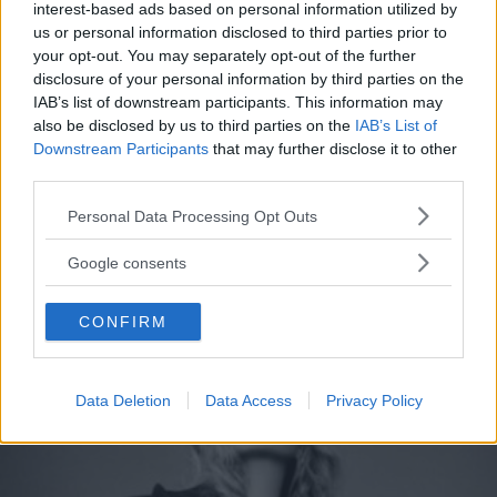
interest-based ads based on personal information utilized by
us or personal information disclosed to third parties prior to
RELAZIONI
your opt-out. You may separately opt-out of the further
disclosure of your personal information by third parties on the
Le più belle frasi di Taylor
IAB’s list of downstream participants. This information may
also be disclosed by us to third parties on the
IAB’s List of
Swift per rinascere dopo una
Downstream Participants
that may further disclose it to other
third parties.
delusione d'amore
Please note that this website/app uses one or more Google
Personal Data Processing Opt Outs
Le frasi di Taylor Swift che aiutano a superare la rottura di
services and may gather and store information including but
una relazione: sono tratte dalle sue canzoni più belle sulla
not limited to your visit or usage behaviour. You may click to
Google consents
fine di un rapporto.
grant or deny consent to Google and its third-party tags to
use your data for below specified purposes in below Google
PERDITA DURANGO
CONFIRM
consent section.
Data Deletion
Data Access
Privacy Policy