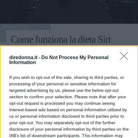
FITNESS
Come funziona la dieta Sirt
(quella di Adele)
diredonna.it -
Do Not Process My Personal
Information
Perdere peso velocemente e senza troppe restrizioni?
Secondo la dieta Sirt è possibile, basta magiare i cibi
If you wish to opt-out of the sale, sharing to third parties, or
"giusti". Scopriamo cos'è e come si esegue questa strategia
processing of your personal or sensitive information for
alimentare, anche detta la dieta del gene magro
LAURA SANDRONI
targeted advertising by us, please use the below opt-out
section to confirm your selection. Please note that after your
opt-out request is processed you may continue seeing
interest-based ads based on personal information utilized by
us or personal information disclosed to third parties prior to
your opt-out. You may separately opt-out of the further
disclosure of your personal information by third parties on the
IAB’s list of downstream participants. This information may