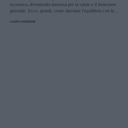
eccessiva, diventando dannosa per la salute e il benessere
generale. Ecco, quindi, come riportare l'equilibrio con la
dieta ipolipidica, un regime alimentare a stretto contenuto
LAURA SANDRONI
di grassi.