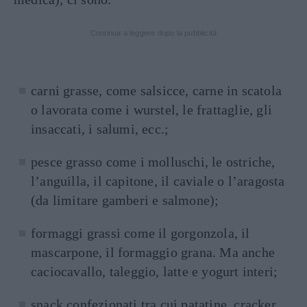
Continua a leggere dopo la pubblicità
carni grasse, come salsicce, carne in scatola
o lavorata come i wurstel, le frattaglie, gli
insaccati, i salumi, ecc.;
pesce grasso come i molluschi, le ostriche,
l’anguilla, il capitone, il caviale o l’aragosta
(da limitare gamberi e salmone);
formaggi grassi come il gorgonzola, il
mascarpone, il formaggio grana. Ma anche
caciocavallo, taleggio, latte e yogurt interi;
snack confezionati tra cui patatine, cracker,