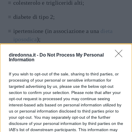
colesterolo e trigliceridi alti;
diabete di tipo 2;
ipertensione (in associazione a una
dieta
iposodica
);
steatosiepatica (quando si hanno depositi di
diredonna.it -
Do Not Process My Personal
Information
grasso nel fegato);
If you wish to opt-out of the sale, sharing to third parties, or
cardiopatia;
processing of your personal or sensitive information for
targeted advertising by us, please use the below opt-out
pancreatite;
section to confirm your selection. Please note that after your
opt-out request is processed you may continue seeing
calcoli alla cistifellea.
interest-based ads based on personal information utilized by
us or personal information disclosed to third parties prior to
Andando a migliore la condizione dei disturbi e
your opt-out. You may separately opt-out of the further
disclosure of your personal information by third parties on the
la salute generale del corpo. Ma non solo. La
IAB’s list of downstream participants. This information may