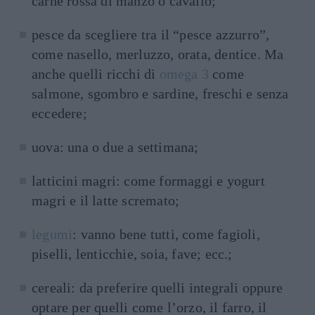
carne rossa di manzo o cavallo;
pesce da scegliere tra il “pesce azzurro”,
come nasello, merluzzo, orata, dentice. Ma
anche quelli ricchi di
omega 3
come
salmone, sgombro e sardine, freschi e senza
eccedere;
uova: una o due a settimana;
latticini magri: come formaggi e yogurt
magri e il latte scremato;
legumi
: vanno bene tutti, come fagioli,
piselli, lenticchie, soia, fave; ecc.;
cereali: da preferire quelli integrali oppure
optare per quelli come l’orzo, il farro, il