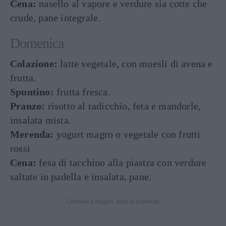
Cena:
nasello al vapore e verdure sia cotte che
crude, pane integrale.
Domenica
Colazione:
latte vegetale, con muesli di avena e
frutta.
Spuntino:
frutta fresca.
Pranzo:
risotto al radicchio, feta e mandorle,
insalata mista.
Merenda:
yogurt magro o vegetale con frutti
rossi
Cena:
fesa di tacchino alla piastra con verdure
saltate in padella e insalata, pane.
Continua a leggere dopo la pubblicità