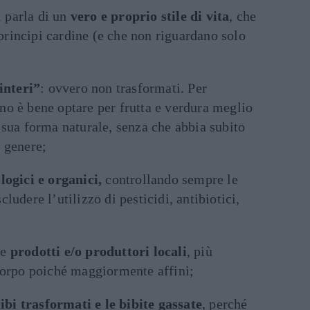
i parla di un
vero e proprio stile di vita
, che
 principi cardine (e che non riguardano solo
“interi”
: ovvero non trasformati. Per
no è bene optare per frutta e verdura meglio
 sua forma naturale, senza che abbia subito
 genere;
logici e organici,
controllando sempre le
ludere l’utilizzo di pesticidi, antibiotici,
re
prodotti e/o produttori locali
, più
 corpo poiché maggiormente affini;
 cibi trasformati e le bibite gassate
, perché