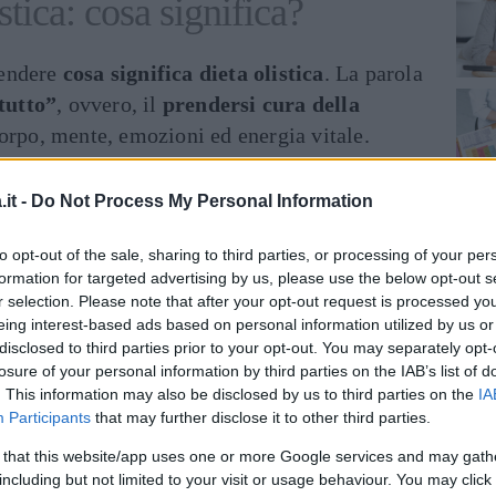
tica: cosa significa?
rendere
cosa significa dieta olistica
. La parola
tutto”
, ovvero, il
prendersi cura della
corpo, mente, emozioni ed energia vitale.
ne olistica, quindi, si intende “
il mangiare
it -
Do Not Process My Personal Information
ilibrato e, soprattutto, consapevole. Scopo di
nfatti, è il raggiungimento di uno
stato di
to opt-out of the sale, sharing to third parties, or processing of your per
leto e duraturo
formation for targeted advertising by us, please use the below opt-out s
, maturando una coscienza
r selection. Please note that after your opt-out request is processed y
nelle dosi che nella tipologia di alimenti.
eing interest-based ads based on personal information utilized by us or
disclosed to third parties prior to your opt-out. You may separately opt-
bo non solo come nutrimento ma come
losure of your personal information by third parties on the IAB’s list of
imenti in modo da aiutare concretamente il
. This information may also be disclosed by us to third parties on the
IA
Participants
that may further disclose it to other third parties.
ioni
, incrementando la sua energia ed
lcun tipo di disequilibrio o disturbo.
 that this website/app uses one or more Google services and may gath
including but not limited to your visit or usage behaviour. You may click 