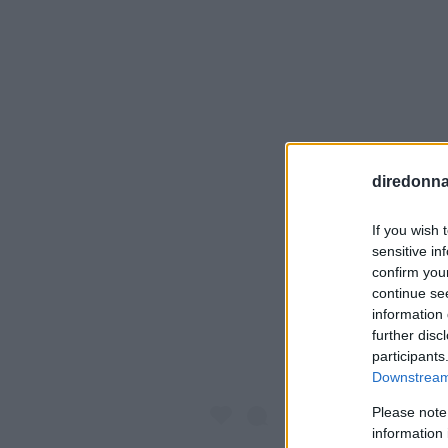
diredonna.
If you wish 
Visualiz
sensitive in
confirm you
continue se
information 
further disc
participants
Downstream 
Please note
information 