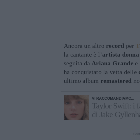
Ancora un altro
record
per
T
la cantante è l’
artista donna
seguita da
Ariana Grande
e
ha conquistato la vetta delle
ultimo album
remastered
non
VI RACCOMANDIAMO...
Taylor Swift: i 
di Jake Gyllenh
Cont