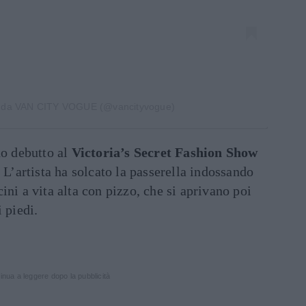
o da VAN CITY VOGUE (@vancityvogue)
uo debutto al
Victoria’s Secret Fashion Show
. L’artista ha solcato la passerella indossando
ini a vita alta con pizzo, che si aprivano poi
 piedi.
inua a leggere dopo la pubblicità