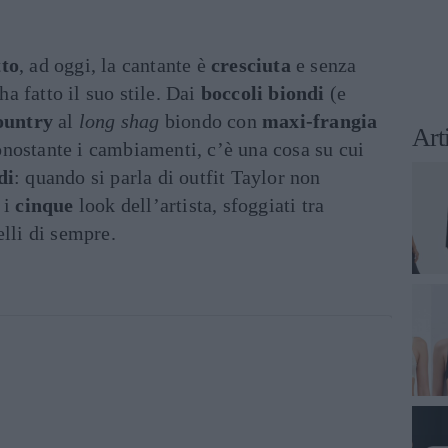
to
, ad oggi, la cantante è
cresciuta
e senza
ha fatto il suo stile. Dai
boccoli
biondi
(e
ountry
al
long shag
biondo con
maxi-frangia
Art
nostante i cambiamenti, c’è una cosa su cui
di
: quando si parla di outfit Taylor non
 i
cinque
look dell’artista, sfoggiati tra
elli di sempre.