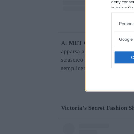
deny consent
in below Go
Un post condivi
Persona
Google 
Al
MET Gala
del 2014 la can
apparsa al massimo della fo
strascico firmato da
Oscar d
semplicemente stupenda.
Cont
Victoria’s Secret Fashion S