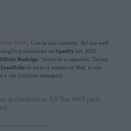
aylor Swift
. Con la sua canzone
All too well
meglio posizionata su
Spotify
nel 2021,
Olivia Rodrigo
. Versatile e caparbia, Taylor
classifiche
di tutto il mondo (e
Red
, il suo
 è che l’ultimo esempio).
fan si chiedono se All Too Well parla
aal
inua a leggere dopo la pubblicità