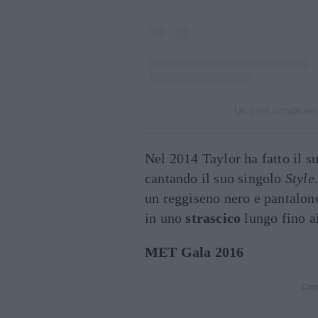
Un post condivis
Nel 2014 Taylor ha fatto il s
cantando il suo singolo
Style
un reggiseno nero e pantalonc
in uno
strascico
lungo fino ai
MET Gala 2016
Cont