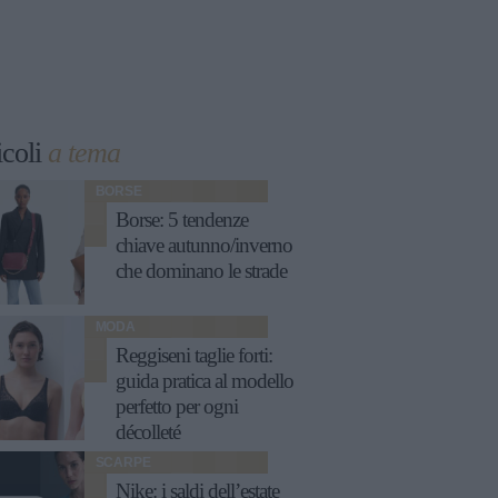
icoli
a tema
BORSE
Borse: 5 tendenze
chiave autunno/inverno
che dominano le strade
MODA
Reggiseni taglie forti:
guida pratica al modello
perfetto per ogni
décolleté
SCARPE
Nike: i saldi dell’estate